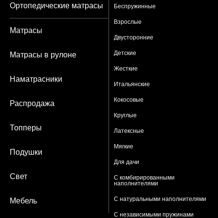
Ортопедические матрасы
Беспружинные
Взрослые
Матрасы
Двусторонние
Детские
Матрасы в рулоне
Жесткие
Наматрасники
Итальянские
Кокосовые
Распродажа
Круглые
Топперы
Латексные
Мягкие
Подушки
Для дачи
Свет
С комбирированными
наполнителями
С натуральными наполнителями
Мебель
С независимыми пружинами