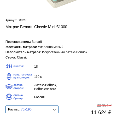
Артикул: 900210
Матрас Benartti Classic Mini S1000
Производитель:
Benartti
Жесткость матраса:
Умеренно мягкий
Наполнитель матраса:
Искусственный латекс/Войлок
Серия:
Classic
18
110 кг
Латекс/Войлок,
Войлок/Латекс
Россия
22 354 ₽
Размер:
70x190
11 624 ₽