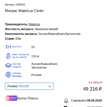
Артикул: 500416
Матрас MaterLux Cento
Производитель:
Materlux
Жесткость матраса:
Умеренно мягкий
Наполнитель матраса:
Латекс/Naturalfoam/Эрголатекс
Серия:
Elite
24
130 кг
Латекс/Naturalfoam,
Эрголатекс
Италия
57 901 ₽
Размер:
80x190
49 216 ₽
балла Плюса
3292
Самовывоз:
09.08.2026