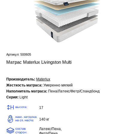
Артикул: 500605
Матрас Materlux Livingston Multi
Производитель:
Materlux
Жесткость матраса:
Умеренно мягкий
Наполнитель матраса:
Пена/Латекс/Фетр/Спандбонд
Серия:
Light
17
140 кг
Латекс/Пена,
Фетр/Пена