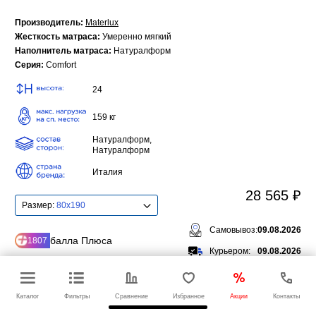
Производитель:
Materlux
Жесткость матраса:
Умеренно мягкий
Наполнитель матраса:
Натуралформ
Серия:
Comfort
24
159 кг
Натуралформ,
Натуралформ
Италия
28 565 ₽
Размер:
80x190
Самовывоз:
09.08.2026
балла Плюса
1807
Курьером:
09.08.2026
Быстрый заказ
Каталог
Фильтры
Сравнение
Избранное
Акции
Контакты