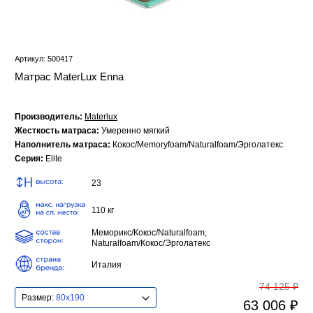
Артикул: 500417
Матрас MaterLux Enna
Производитель:
Materlux
Жесткость матраса:
Умеренно мягкий
Наполнитель матраса:
Кокос/Memoryfoam/Naturalfoаm/Эрголатекс
Серия:
Elite
23
110 кг
Меморикс/Кокос/Naturalfoаm,
Naturalfoаm/Кокос/Эрголатекс
Италия
74 125 ₽
Размер:
80x190
63 006 ₽