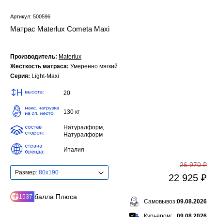
Артикул: 500596
Матрас Materlux Cometa Maxi
Производитель:
Materlux
Жесткость матраса:
Умеренно мягкий
Серия:
Light-Maxi
20
130 кг
Натуралформ,
Натуралформ
Италия
26 970 ₽
Размер:
80x190
22 925 ₽
балла Плюса
1537
Самовывоз:
09.08.2026
Курьером:
09.08.2026