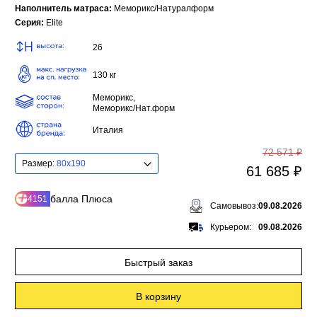
Наполнитель матраса:
Меморикс/Натуралформ
Серия:
Elite
26
130 кг
Меморикс,
Меморикс/Нат.форм
Италия
72 571 ₽
Размер:
80x190
61 685 ₽
балла Плюса
4151
Самовывоз:
09.08.2026
Курьером:
09.08.2026
Быстрый заказ
В корзину