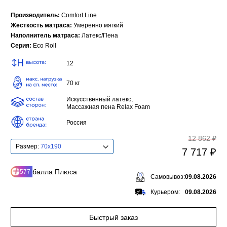
Производитель:
Comfort Line
Жесткость матраса:
Умеренно мягкий
Наполнитель матраса:
Латекс/Пена
Серия:
Eco Roll
12
70 кг
Искусственный латекс,
Массажная пена Relax Foam
Россия
12 862 ₽
Размер:
70x190
7 717 ₽
балла Плюса
577
Самовывоз:
09.08.2026
Курьером:
09.08.2026
Быстрый заказ