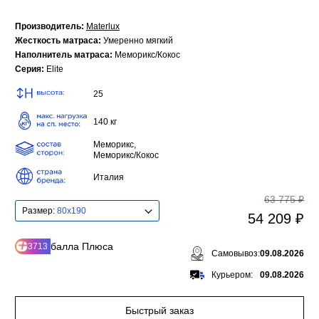
Производитель:
Materlux
Жесткость матраса:
Умеренно мягкий
Наполнитель матраса:
Меморикс/Кокос
Серия:
Elite
25
140 кг
Меморикс,
Меморикс/Кокос
Италия
63 775 ₽
Размер:
80x190
54 209 ₽
балла Плюса
3713
Самовывоз:
09.08.2026
Курьером:
09.08.2026
Быстрый заказ