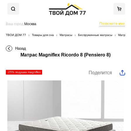
Позвоните мне
Ваш город
Москва
ТВОЙ ДОМ 77
Товары для сна
Матрасы
Беспружинные матрасы
Матрас Ma
Назад
Матрас Magniflex Ricordo 8 (Pensiero 8)
Поделится
-25% подушка magniflex