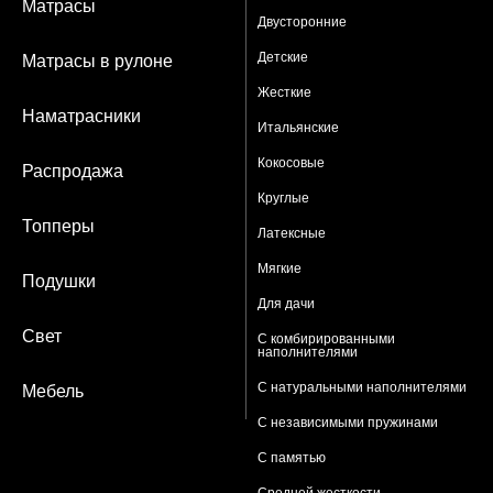
Матрасы
Двусторонние
Детские
Матрасы в рулоне
Жесткие
Наматрасники
Итальянские
Кокосовые
Распродажа
Круглые
Топперы
Латексные
Мягкие
Подушки
Для дачи
Свет
С комбирированными
наполнителями
С натуральными наполнителями
Мебель
С независимыми пружинами
С памятью
Средней жесткости