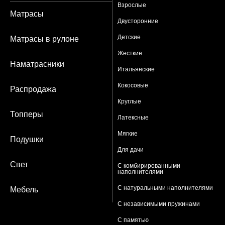
Взрослые
Матрасы
Двусторонние
Детские
Матрасы в рулоне
Жесткие
Наматрасники
Итальянские
Кокосовые
Распродажа
Круглые
Топперы
Латексные
Мягкие
Подушки
Для дачи
Свет
С комбирированными
наполнителями
С натуральными наполнителями
Мебель
С независимыми пружинами
С памятью