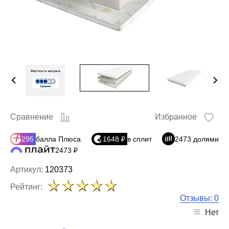
Сравнение
Избранное
295
балла Плюса
1648 ₽
в сплит
2473 долями
2473 ₽
Артикул:
120373
Рейтинг:
Отзывы: 0
Нет