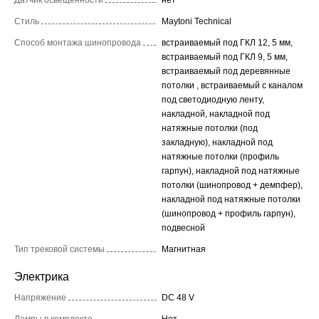
Датчик освещенности
нет
Стиль
Maytoni Technical
Способ монтажа шинопровода
встраиваемый под ГКЛ 12, 5 мм,
встраиваемый под ГКЛ 9, 5 мм,
встраиваемый под деревянные
потолки , встраиваемый с каналом
под светодиодную ленту,
накладной, накладной под
натяжные потолки (под
закладную), накладной под
натяжные потолки (профиль
гарпун), накладной под натяжные
потолки (шинопровод + демпфер),
накладной под натяжные потолки
(шинопровод + профиль гарпун),
подвесной
Тип трековой системы
Магнитная
Электрика
Напряжение
DC 48 V