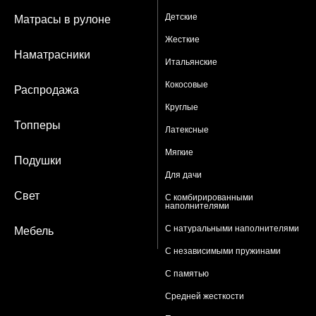
Детские
Матрасы в рулоне
Жесткие
Наматрасники
Итальянские
Кокосовые
Распродажа
Круглые
Топперы
Латексные
Мягкие
Подушки
Для дачи
Свет
С комбирированными
наполнителями
С натуральными наполнителями
Мебель
С независимыми пружинами
С памятью
Средней жесткости