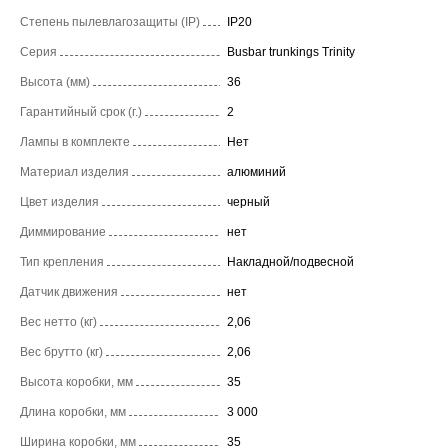
Степень пылевлагозащиты (IP)
IP20
Серия
Busbar trunkings Trinity
Высота (мм)
36
Гарантийный срок (г.)
2
Лампы в комплекте
Нет
Материал изделия
алюминий
Цвет изделия
черный
Диммирование
нет
Тип крепления
Накладной/подвесной
Датчик движения
нет
Вес нетто (кг)
2,06
Вес брутто (кг)
2,06
Высота коробки, мм
35
Длина коробки, мм
3 000
Ширина коробки, мм
35