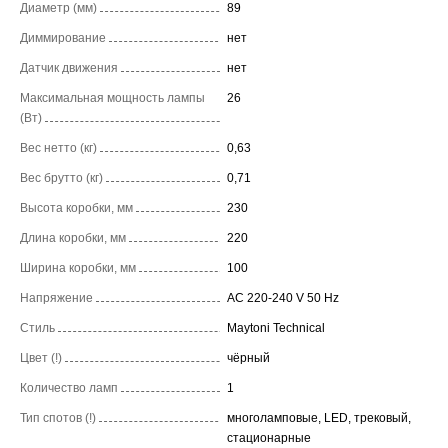
Диаметр (мм)
89
Диммирование
нет
Датчик движения
нет
Максимальная мощность лампы
26
(Вт)
Вес нетто (кг)
0,63
Вес брутто (кг)
0,71
Высота коробки, мм
230
Длина коробки, мм
220
Ширина коробки, мм
100
Напряжение
AC 220-240 V 50 Hz
Стиль
Maytoni Technical
Цвет (!)
чёрный
Количество ламп
1
Тип спотов (!)
многоламповые, LED, трековый,
стационарные