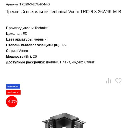
Артикул: TR029-3-26W4K-M-B
Трековый светильник Technical Vuoro TR029-3-26W4K-M-B
Производитель:
Technical
Цоколь:
LED
Цвет арматуры:
черный
Степень пылевлагозащиты (IP):
IP20
Серия:
Vuoro
Мощность (Вт):
26
Доступные рассрочки:
Долями
,
Плайт
,
Яндекс.Сплит
новинка
technical
-40%