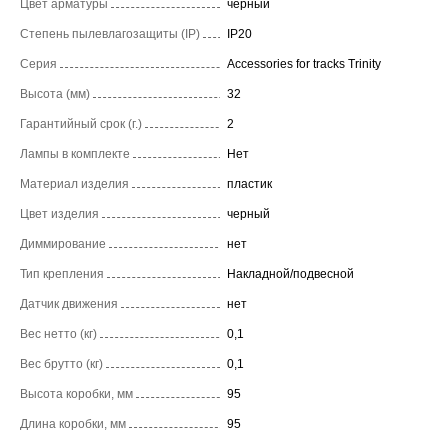
Цвет арматуры
черный
Степень пылевлагозащиты (IP)
IP20
Серия
Accessories for tracks Trinity
Высота (мм)
32
Гарантийный срок (г.)
2
Лампы в комплекте
Нет
Материал изделия
пластик
Цвет изделия
черный
Диммирование
нет
Тип крепления
Накладной/подвесной
Датчик движения
нет
Вес нетто (кг)
0,1
Вес брутто (кг)
0,1
Высота коробки, мм
95
Длина коробки, мм
95