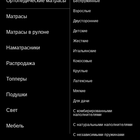
Ортопедические матрасы
Беспружинные
Взрослые
Матрасы
Двусторонние
Детские
Матрасы в рулоне
Жесткие
Наматрасники
Итальянские
Кокосовые
Распродажа
Круглые
Топперы
Латексные
Мягкие
Подушки
Для дачи
Свет
С комбирированными
наполнителями
С натуральными наполнителями
Мебель
С независимыми пружинами