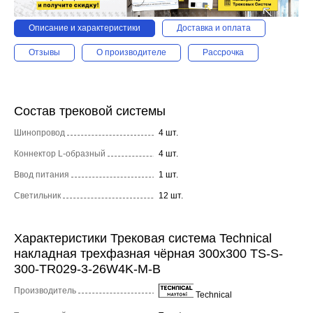
Описание и характеристики
Доставка и оплата
Отзывы
О производителе
Рассрочка
Состав трековой системы
Шинопровод
4 шт.
Коннектор L-образный
4 шт.
Ввод питания
1 шт.
Светильник
12 шт.
Характеристики Трековая система Technical
накладная трехфазная чёрная 300x300 TS-S-
300-TR029-3-26W4K-M-B
Производитель
Technical