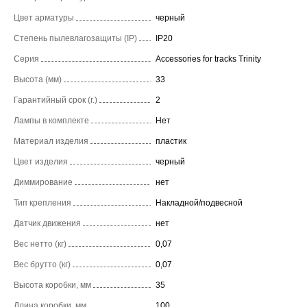
Цвет арматуры
черный
Степень пылевлагозащиты (IP)
IP20
Серия
Accessories for tracks Trinity
Высота (мм)
33
Гарантийный срок (г.)
2
Лампы в комплекте
Нет
Материал изделия
пластик
Цвет изделия
черный
Диммирование
нет
Тип крепления
Накладной/подвесной
Датчик движения
нет
Вес нетто (кг)
0,07
Вес брутто (кг)
0,07
Высота коробки, мм
35
Длина коробки, мм
100