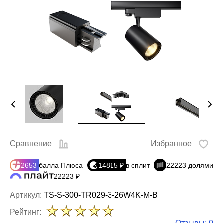
Сравнение
Избранное
2653
балла Плюса
14815 ₽
в сплит
22223 долями
22223 ₽
Артикул:
TS-S-300-TR029-3-26W4K-M-B
Рейтинг:
Отзывы: 0