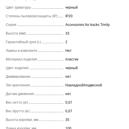
Цвет арматуры
черный
Степень пылевлагозащиты (IP)
IP20
Серия
Accessories for tracks Trinity
Высота (мм)
33
Гарантийный срок (г.)
2
Лампы в комплекте
Нет
Материал изделия
пластик
Цвет изделия
черный
Диммирование
нет
Тип крепления
Накладной/подвесной
Датчик движения
нет
Вес нетто (кг)
0,07
Вес брутто (кг)
0,07
Высота коробки, мм
35
Длина коробки, мм
100