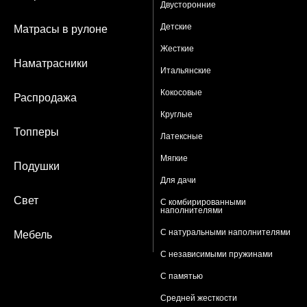
Двусторонние
Детские
Матрасы в рулоне
Жесткие
Наматрасники
Итальянские
Кокосовые
Распродажа
Круглые
Топперы
Латексные
Мягкие
Подушки
Для дачи
Свет
С комбирированными
наполнителями
С натуральными наполнителями
Мебель
С независимыми пружинами
С памятью
Средней жесткости