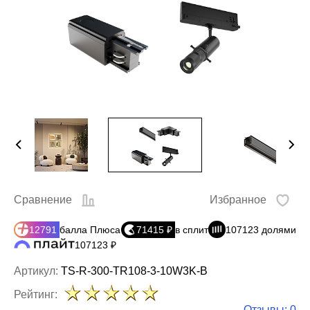
Сравнение
Избранное
12791
балла Плюса
71415 ₽
в сплит
107123 долями
107123 ₽
Артикул:
TS-R-300-TR108-3-10W3K-B
Рейтинг:
Отзывы: 0