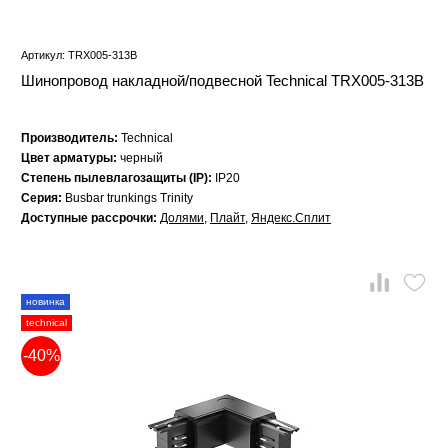
Артикул: TRX005-313B
Шинопровод накладной/подвесной Technical TRX005-313B
Производитель:
Technical
Цвет арматуры:
черный
Степень пылевлагозащиты (IP):
IP20
Серия:
Busbar trunkings Trinity
Доступные рассрочки:
Долями
,
Плайт
,
Яндекс.Сплит
новинка
technical
-40%