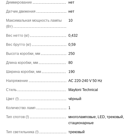
Диммирование
нет
Датчик движения
нет
Максимальная мощность лампы
10
(Вт)
Вес нетто (кг)
0,432
Вес брутто (кг)
0,59
Высота коробки, мм
250
Длина коробки, мм
80
Ширина коробки, мм
190
Напряжение
AC 220-240 V 50 Hz
Стиль
Maytoni Technical
Цвет (!)
чёрный
Количество ламп
1
Тип спотов (!)
многоламповые, LED, трековый,
стационарные
Тип светильника (!)
трековый