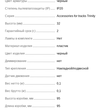
Цвет арматуры
черный
Степень пылевлагозащиты (IP)
IP20
Серия
Accessories for tracks Trinity
Высота (мм)
32
Гарантийный срок (г.)
2
Лампы в комплекте
Нет
Материал изделия
пластик
Цвет изделия
черный
Диммирование
нет
Тип крепления
Накладной/подвесной
Датчик движения
нет
Вес нетто (кг)
0,1
Вес брутто (кг)
0,1
Высота коробки, мм
95
Длина коробки, мм
95