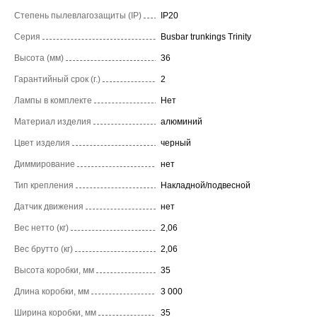
Степень пылевлагозащиты (IP)
IP20
Серия
Busbar trunkings Trinity
Высота (мм)
36
Гарантийный срок (г.)
2
Лампы в комплекте
Нет
Материал изделия
алюминий
Цвет изделия
черный
Диммирование
нет
Тип крепления
Накладной/подвесной
Датчик движения
нет
Вес нетто (кг)
2,06
Вес брутто (кг)
2,06
Высота коробки, мм
35
Длина коробки, мм
3 000
Ширина коробки, мм
35