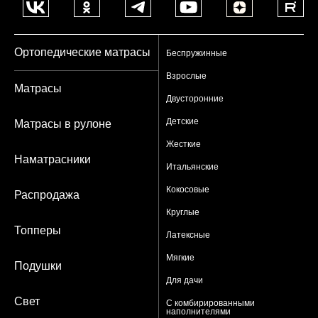
Ортопедические матрасы
Беспружинные
Взрослые
Матрасы
Двусторонние
Детские
Матрасы в рулоне
Жесткие
Наматрасники
Итальянские
Кокосовые
Распродажа
Круглые
Топперы
Латексные
Мягкие
Подушки
Для дачи
Свет
С комбирированными
наполнителями