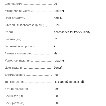
Ширина (мм)
99
Материал арматуры
пластик
Цвет арматуры
белый
Степень пылевлагозащиты (IP)
IP20
Серия
Accessories for tracks Trinity
Высота (мм)
32
Гарантийный срок (г.)
2
Лампы в комплекте
Нет
Материал изделия
пластик
Цвет изделия
белый
Диммирование
нет
Тип крепления
Накладной/подвесной
Датчик движения
нет
Вес нетто (кг)
0,09
Вес брутто (кг)
0,09