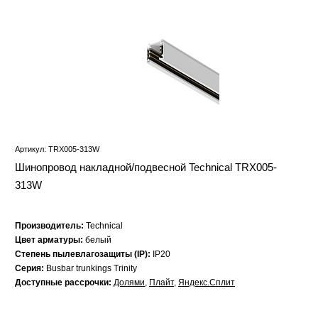
Артикул: TRX005-313W
Шинопровод накладной/подвесной Technical TRX005-
313W
Производитель:
Technical
Цвет арматуры:
белый
Степень пылевлагозащиты (IP):
IP20
Серия:
Busbar trunkings Trinity
Доступные рассрочки:
Долями
,
Плайт
,
Яндекс.Сплит