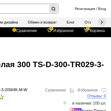
Регистрация
/
Вход
ии дизайна
Обмен и возврат
Блог
Отзывы
Д
0
0
0
Сравнение
Избранное
Корзина
лая 300 TS-D-300-TR029-3-
9-3-20W4K-M-W
Сравнение
Избранное
Отзывы: 0
в наличии: 100 шт.
балла Плюса