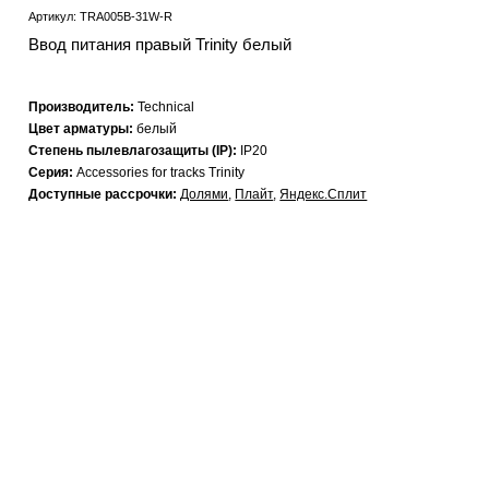
Артикул: TRA005B-31W-R
Ввод питания правый Trinity белый
Производитель:
Technical
Цвет арматуры:
белый
Степень пылевлагозащиты (IP):
IP20
Серия:
Accessories for tracks Trinity
Доступные рассрочки:
Долями
,
Плайт
,
Яндекс.Сплит