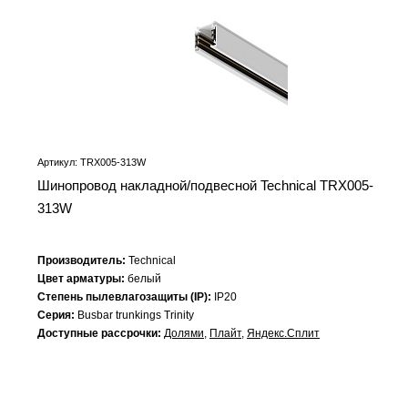
Артикул: TRX005-313W
Шинопровод накладной/подвесной Technical TRX005-
313W
Производитель:
Technical
Цвет арматуры:
белый
Степень пылевлагозащиты (IP):
IP20
Серия:
Busbar trunkings Trinity
Доступные рассрочки:
Долями
,
Плайт
,
Яндекс.Сплит