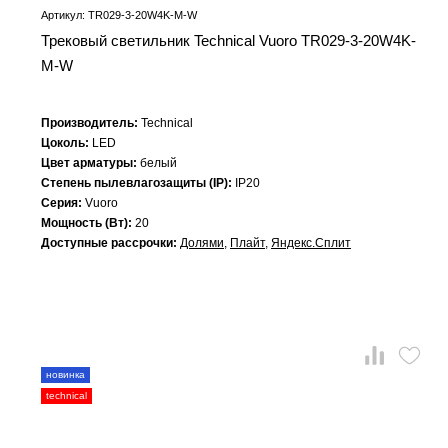
Артикул: TR029-3-20W4K-M-W
Трековый светильник Technical Vuoro TR029-3-20W4K-
M-W
Производитель:
Technical
Цоколь:
LED
Цвет арматуры:
белый
Степень пылевлагозащиты (IP):
IP20
Серия:
Vuoro
Мощность (Вт):
20
Доступные рассрочки:
Долями
,
Плайт
,
Яндекс.Сплит
новинка
technical