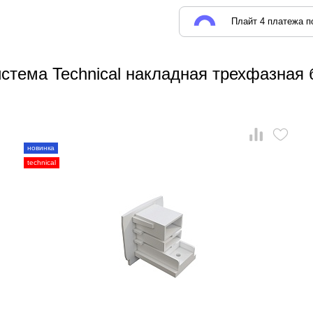
Плайт 4 платежа по
истема Technical накладная трехфазная
новинка
technical