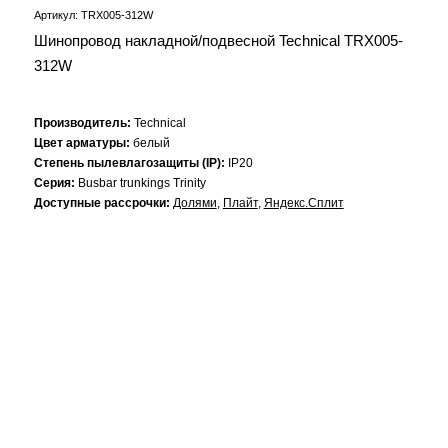
Артикул: TRX005-312W
Шинопровод накладной/подвесной Technical TRX005-
312W
Производитель:
Technical
Цвет арматуры:
белый
Степень пылевлагозащиты (IP):
IP20
Серия:
Busbar trunkings Trinity
Доступные рассрочки:
Долями
,
Плайт
,
Яндекс.Сплит