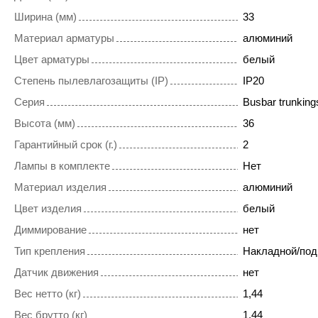
Ширина (мм)
33
Материал арматуры
алюминий
Цвет арматуры
белый
Степень пылевлагозащиты (IP)
IP20
Серия
Busbar trunkings
Высота (мм)
36
Гарантийный срок (г.)
2
Лампы в комплекте
Нет
Материал изделия
алюминий
Цвет изделия
белый
Диммирование
нет
Тип крепления
Накладной/под
Датчик движения
нет
Вес нетто (кг)
1,44
Вес брутто (кг)
1,44