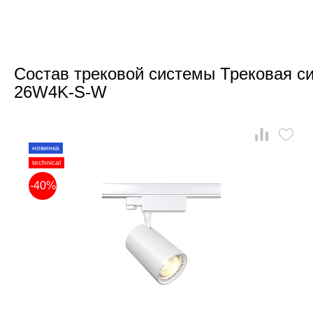
Состав трековой системы Трековая си
26W4K-S-W
новинка
technical
-40%