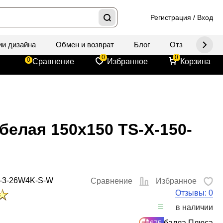
Регистрация
/
Вход
ии дизайна
Обмен и возврат
Блог
Отзывы
Д
0
0
0
Сравнение
Избранное
Корзина
белая 150x150 TS-X-150-
9-3-26W4K-S-W
Сравнение
Избранное
Отзывы: 0
в наличии
балла Плюса