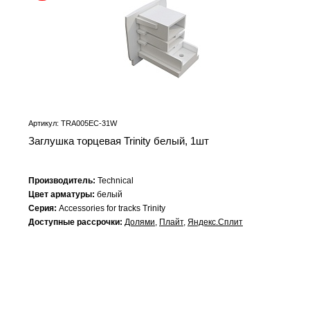
Артикул: TRA005EC-31W
Заглушка торцевая Trinity белый, 1шт
Производитель:
Technical
Цвет арматуры:
белый
Серия:
Accessories for tracks Trinity
Доступные рассрочки:
Долями
,
Плайт
,
Яндекс.Сплит