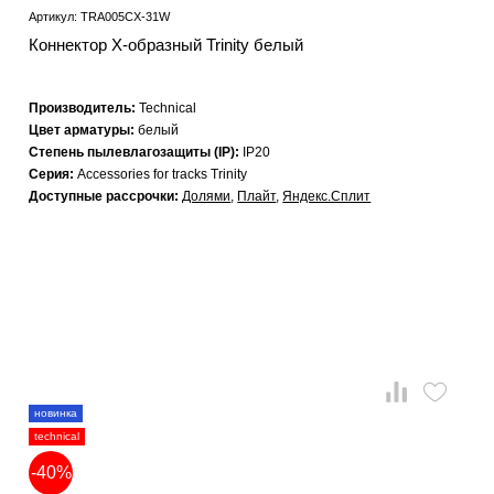
Артикул: TRA005CX-31W
Коннектор Х-образный Trinity белый
Производитель:
Technical
Цвет арматуры:
белый
Степень пылевлагозащиты (IP):
IP20
Серия:
Accessories for tracks Trinity
Доступные рассрочки:
Долями
,
Плайт
,
Яндекс.Сплит
новинка
technical
-40%