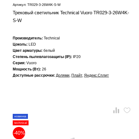
Артикул: TR029-3-26W4K-S-W
Трековый светильник Technical Vuoro TR029-3-26W4K-
S-W
Производитель:
Technical
Цоколь:
LED
Цвет арматуры:
белый
Степень пылевлагозащиты (IP):
IP20
Серия:
Vuoro
Мощность (Вт):
26
Доступные рассрочки:
Долями
,
Плайт
,
Яндекс.Сплит
новинка
technical
-40%