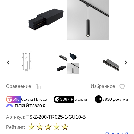
Сравнение
Избранное
696
балла Плюса
3887 ₽
в сплит
5830 долями
5830 ₽
Артикул:
TS-Z-200-TR025-1-GU10-B
Рейтинг:
Отзывы: 0