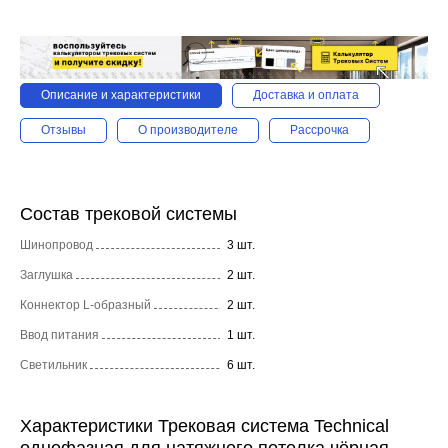
Описание и характеристики
Доставка и оплата
Отзывы
О производителе
Рассрочка
Состав трековой системы
Шинопровод
3 шт.
Заглушка
2 шт.
Коннектор L-образный
2 шт.
Ввод питания
1 шт.
Светильник
6 шт.
Характеристики Трековая система Technical
однофазная для натяжного потолка чёрная