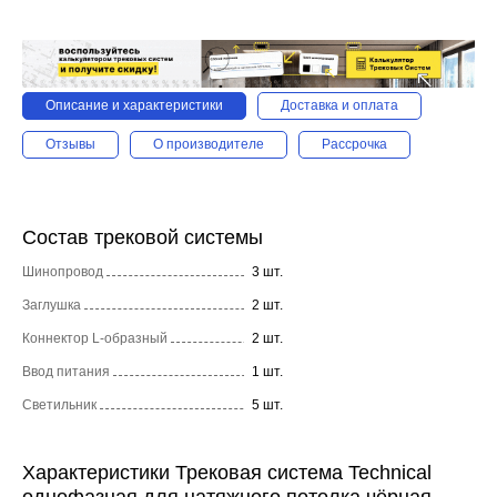
Описание и характеристики
Доставка и оплата
Отзывы
О производителе
Рассрочка
Состав трековой системы
Шинопровод
3 шт.
Заглушка
2 шт.
Коннектор L-образный
2 шт.
Ввод питания
1 шт.
Светильник
5 шт.
Характеристики Трековая система Technical
однофазная для натяжного потолка чёрная