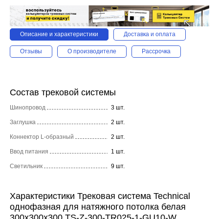
Описание и характеристики
Доставка и оплата
Отзывы
О производителе
Рассрочка
Состав трековой системы
Шинопровод
3 шт.
Заглушка
2 шт.
Коннектор L-образный
2 шт.
Ввод питания
1 шт.
Светильник
9 шт.
Характеристики Трековая система Technical
однофазная для натяжного потолка белая
300x300x300 TS-Z-300-TR025-1-GU10-W