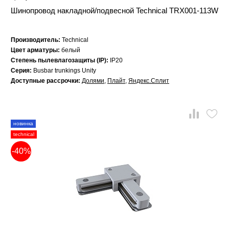
Шинопровод накладной/подвесной Technical TRX001-113W
Производитель:
Technical
Цвет арматуры:
белый
Степень пылевлагозащиты (IP):
IP20
Серия:
Busbar trunkings Unity
Доступные рассрочки:
Долями
,
Плайт
,
Яндекс.Сплит
новинка
technical
-40%