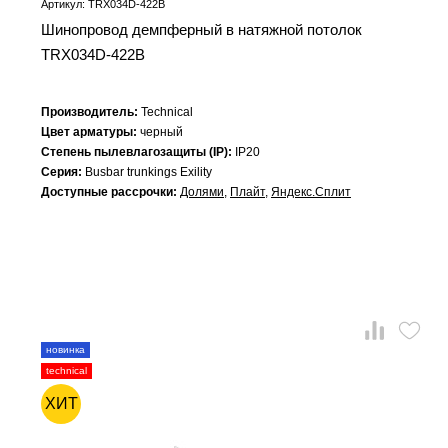
Артикул: TRX034D-422B
Шинопровод демпферный в натяжной потолок
TRX034D-422B
Производитель:
Technical
Цвет арматуры:
черный
Степень пылевлагозащиты (IP):
IP20
Серия:
Busbar trunkings Exility
Доступные рассрочки:
Долями
,
Плайт
,
Яндекс.Сплит
новинка
technical
ХИТ