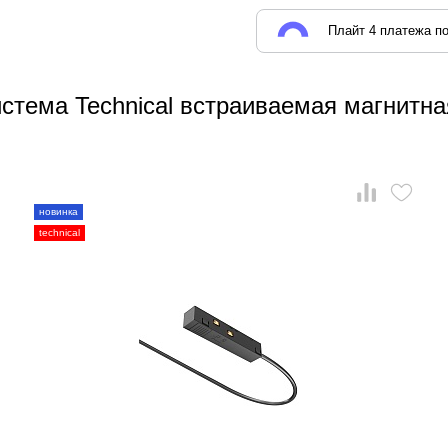
Плайт 4 платежа по
стема Technical встраиваемая магнитна
новинка
technical