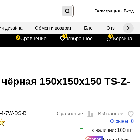
Регистрация
/
Вход
ии дизайна
Обмен и возврат
Блог
Отзывы
Д
0
0
0
Сравнение
Избранное
Корзина
 чёрная 150x150x150 TS-Z-
-4-7W-DS-B
Сравнение
Избранное
Отзывы: 0
в наличии: 100 шт.
балла Плюса