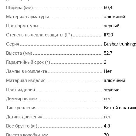
Ширина (мм)
60,4
Материал арматуры
алюминий
Цвет арматуры
черный
Степень пылевлагозащиты (IP)
IP20
Серия
Busbar trunkings
Высота (мм)
52.7
Гарантийный срок (г.)
2
Лампы в комплекте
Нет
Материал изделия
алюминий
Цвет изделия
черный
Диммирование
нет
Тип крепления
Встр-й в натяж
Датчик движения
нет
Вес брутто (кг)
4,8
Высота коробки, мм
70