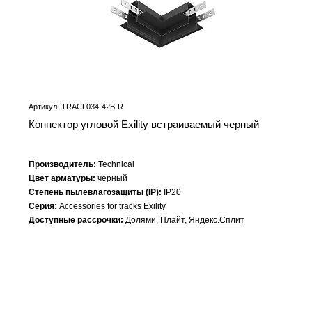
Артикул: TRACL034-42B-R
Коннектор угловой Exility встраиваемый черный
Производитель:
Technical
Цвет арматуры:
черный
Степень пылевлагозащиты (IP):
IP20
Серия:
Accessories for tracks Exility
Доступные рассрочки:
Долями
,
Плайт
,
Яндекс.Сплит