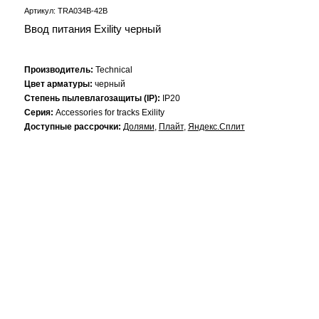
Артикул: TRA034B-42B
Ввод питания Exility черный
Производитель:
Technical
Цвет арматуры:
черный
Степень пылевлагозащиты (IP):
IP20
Серия:
Accessories for tracks Exility
Доступные рассрочки:
Долями
,
Плайт
,
Яндекс.Сплит