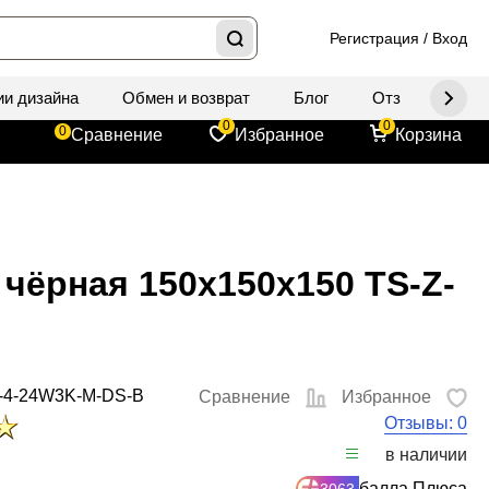
Регистрация
/
Вход
ии дизайна
Обмен и возврат
Блог
Отзывы
Д
0
0
0
Сравнение
Избранное
Корзина
 чёрная 150x150x150 TS-Z-
-4-24W3K-M-DS-B
Сравнение
Избранное
Отзывы: 0
в наличии
балла Плюса