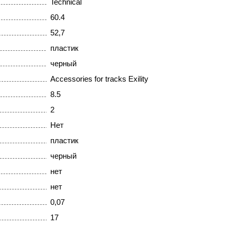
Technical
60.4
52,7
пластик
черный
Accessories for tracks Exility
8.5
2
Нет
пластик
черный
нет
нет
0,07
17