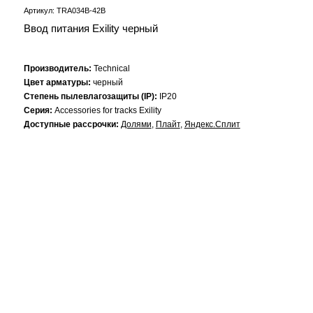
Артикул: TRA034B-42B
Ввод питания Exility черный
Производитель:
Technical
Цвет арматуры:
черный
Степень пылевлагозащиты (IP):
IP20
Серия:
Accessories for tracks Exility
Доступные рассрочки:
Долями
,
Плайт
,
Яндекс.Сплит