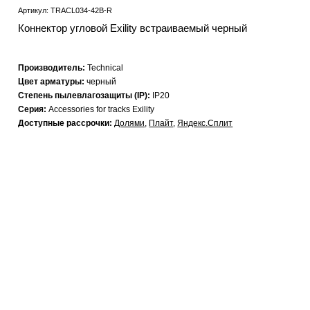
Артикул: TRACL034-42B-R
Коннектор угловой Exility встраиваемый черный
Производитель:
Technical
Цвет арматуры:
черный
Степень пылевлагозащиты (IP):
IP20
Серия:
Accessories for tracks Exility
Доступные рассрочки:
Долями
,
Плайт
,
Яндекс.Сплит