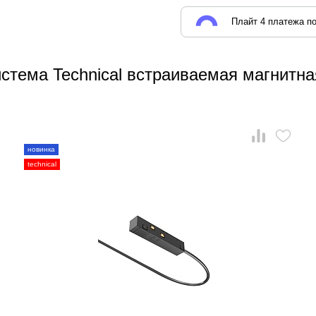
Плайт 4 платежа по
стема Technical встраиваемая магнитна
новинка
technical