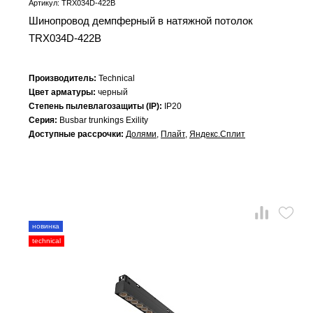
Артикул: TRX034D-422B
Шинопровод демпферный в натяжной потолок
TRX034D-422B
Производитель:
Technical
Цвет арматуры:
черный
Степень пылевлагозащиты (IP):
IP20
Серия:
Busbar trunkings Exility
Доступные рассрочки:
Долями
,
Плайт
,
Яндекс.Сплит
новинка
technical