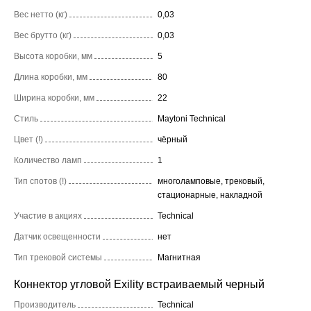
Вес нетто (кг)
0,03
Вес брутто (кг)
0,03
Высота коробки, мм
5
Длина коробки, мм
80
Ширина коробки, мм
22
Стиль
Maytoni Technical
Цвет (!)
чёрный
Количество ламп
1
Тип спотов (!)
многоламповые, трековый,
стационарные, накладной
Участие в акциях
Technical
Датчик освещенности
нет
Тип трековой системы
Магнитная
Коннектор угловой Exility встраиваемый черный
Производитель
Technical