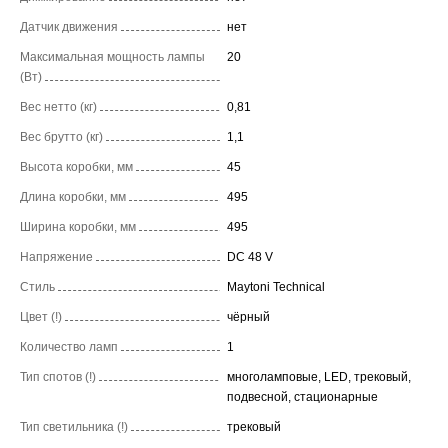
Датчик движения
нет
Максимальная мощность лампы
20
(Вт)
Вес нетто (кг)
0,81
Вес брутто (кг)
1,1
Высота коробки, мм
45
Длина коробки, мм
495
Ширина коробки, мм
495
Напряжение
DC 48 V
Стиль
Maytoni Technical
Цвет (!)
чёрный
Количество ламп
1
Тип спотов (!)
многоламповые, LED, трековый,
подвесной, стационарные
Тип светильника (!)
трековый