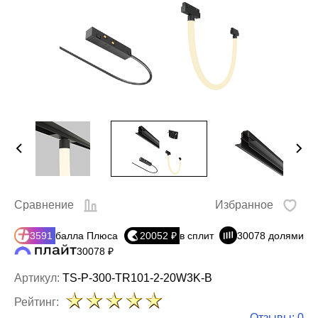
Сравнение
Избранное
3591
балла Плюса
20052 ₽
в сплит
30078 долями
30078 ₽
Артикул:
TS-P-300-TR101-2-20W3K-B
Рейтинг:
Отзывы: 0