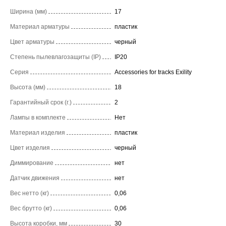
Ширина (мм)
17
Материал арматуры
пластик
Цвет арматуры
черный
Степень пылевлагозащиты (IP)
IP20
Серия
Accessories for tracks Exility
Высота (мм)
18
Гарантийный срок (г.)
2
Лампы в комплекте
Нет
Материал изделия
пластик
Цвет изделия
черный
Диммирование
нет
Датчик движения
нет
Вес нетто (кг)
0,06
Вес брутто (кг)
0,06
Высота коробки, мм
30