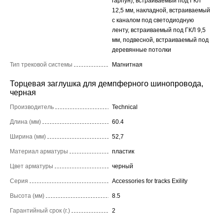
гарпун), встраиваемый под ГКЛ
12,5 мм, накладной, встраиваемый
с каналом под светодиодную
ленту, встраиваемый под ГКЛ 9,5
мм, подвесной, встраиваемый под
деревянные потолки
Тип трековой системы
Магнитная
Торцевая заглушка для демпферного шинопровода,
черная
Производитель
Technical
Длина (мм)
60.4
Ширина (мм)
52,7
Материал арматуры
пластик
Цвет арматуры
черный
Серия
Accessories for tracks Exility
Высота (мм)
8.5
Гарантийный срок (г.)
2