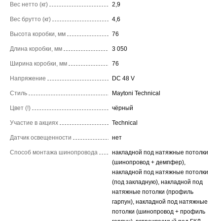
Вес нетто (кг)
2,9
Вес брутто (кг)
4,6
Высота коробки, мм
76
Длина коробки, мм
3 050
Ширина коробки, мм
76
Напряжение
DC 48 V
Стиль
Maytoni Technical
Цвет (!)
чёрный
Участие в акциях
Technical
Датчик освещенности
нет
Способ монтажа шинопровода
накладной под натяжные потолки
(шинопровод + демпфер),
накладной под натяжные потолки
(под закладную), накладной под
натяжные потолки (профиль
гарпун), накладной под натяжные
потолки (шинопровод + профиль