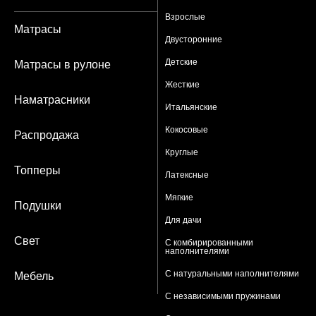
Взрослые
Матрасы
Двусторонние
Детские
Матрасы в рулоне
Жесткие
Наматрасники
Итальянские
Кокосовые
Распродажа
Круглые
Топперы
Латексные
Мягкие
Подушки
Для дачи
Свет
С комбирированными
наполнителями
С натуральными наполнителями
Мебель
С независимыми пружинами