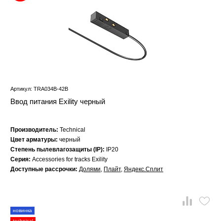
Артикул: TRA034B-42B
Ввод питания Exility черный
Производитель:
Technical
Цвет арматуры:
черный
Степень пылевлагозащиты (IP):
IP20
Серия:
Accessories for tracks Exility
Доступные рассрочки:
Долями
,
Плайт
,
Яндекс.Сплит
новинка
technical