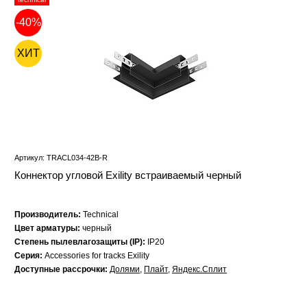
-40%
ХИТ
Артикул: TRACL034-42B-R
Коннектор угловой Exility встраиваемый черный
Производитель:
Technical
Цвет арматуры:
черный
Степень пылевлагозащиты (IP):
IP20
Серия:
Accessories for tracks Exility
Доступные рассрочки:
Долями
,
Плайт
,
Яндекс.Сплит