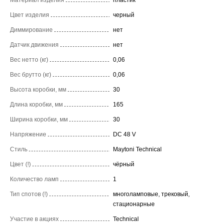
Цвет изделия
черный
Диммирование
нет
Датчик движения
нет
Вес нетто (кг)
0,06
Вес брутто (кг)
0,06
Высота коробки, мм
30
Длина коробки, мм
165
Ширина коробки, мм
30
Напряжение
DC 48 V
Стиль
Maytoni Technical
Цвет (!)
чёрный
Количество ламп
1
Тип спотов (!)
многоламповые, трековый,
стационарные
Участие в акциях
Technical