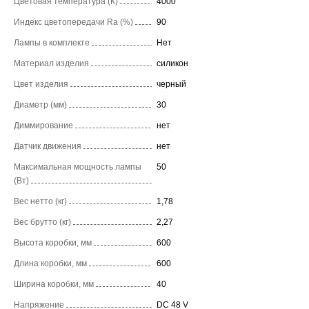
Цветовая температура (К)
4000
Индекс цветопередачи Ra (%)
90
Лампы в комплекте
Нет
Материал изделия
силикон
Цвет изделия
черный
Диаметр (мм)
30
Диммирование
нет
Датчик движения
нет
Максимальная мощность лампы
50
(Вт)
Вес нетто (кг)
1,78
Вес брутто (кг)
2,27
Высота коробки, мм
600
Длина коробки, мм
600
Ширина коробки, мм
40
Напряжение
DC 48 V