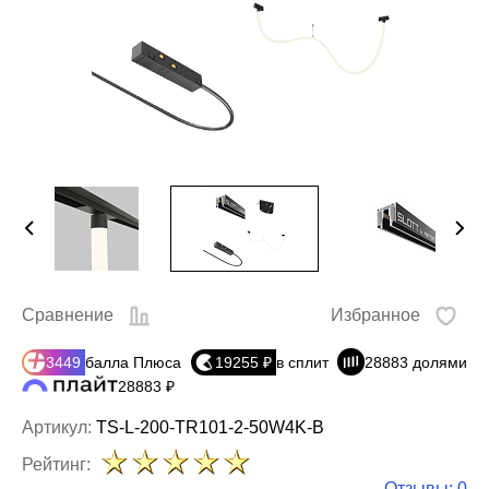
Сравнение
Избранное
3449
балла Плюса
19255 ₽
в сплит
28883 долями
28883 ₽
Артикул:
TS-L-200-TR101-2-50W4K-B
Рейтинг:
Отзывы: 0