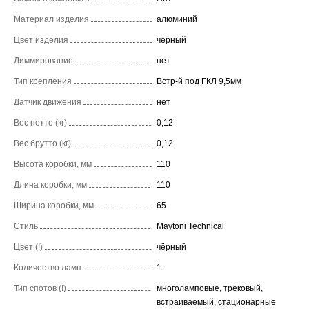
Материал изделия
алюминий
Цвет изделия
черный
Диммирование
нет
Тип крепления
Встр-й под ГКЛ 9,5мм
Датчик движения
нет
Вес нетто (кг)
0,12
Вес брутто (кг)
0,12
Высота коробки, мм
110
Длина коробки, мм
110
Ширина коробки, мм
65
Стиль
Maytoni Technical
Цвет (!)
чёрный
Количество ламп
1
Тип спотов (!)
многоламповые, трековый,
встраиваемый, стационарные