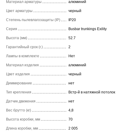
Материал арматуры
алюминий
Цвет арматуры
черный
Степень пылевлагозащиты (IP)
IP20
Серия
Busbar trunkings Exility
Высота (мм)
52.7
Гарантийный срок (г.)
2
Лампы в комплекте
Нет
Материал изделия
алюминий
Цвет изделия
черный
Диммирование
нет
Тип крепления
Встр-й в натяжной потолок
Датчик движения
нет
Вес брутто (кг)
4,8
Высота коробки, мм
70
Длина коробки, мм
2 005