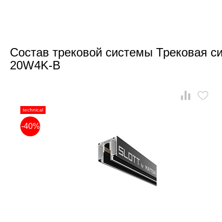
Состав трековой системы Трековая си
20W4K-B
technical
-40%