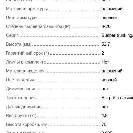
Материал арматуры
алюминий
Цвет арматуры
черный
Степень пылевлагозащиты (IP)
IP20
Серия
Busbar trunkings
Высота (мм)
52.7
Гарантийный срок (г.)
2
Лампы в комплекте
Нет
Материал изделия
алюминий
Цвет изделия
черный
Диммирование
нет
Тип крепления
Встр-й в натяж
Датчик движения
нет
Вес брутто (кг)
4,8
Высота коробки, мм
70