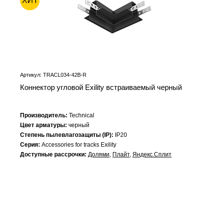
ХИТ
Артикул: TRACL034-42B-R
Коннектор угловой Exility встраиваемый черный
Производитель:
Technical
Цвет арматуры:
черный
Степень пылевлагозащиты (IP):
IP20
Серия:
Accessories for tracks Exility
Доступные рассрочки:
Долями
,
Плайт
,
Яндекс.Сплит