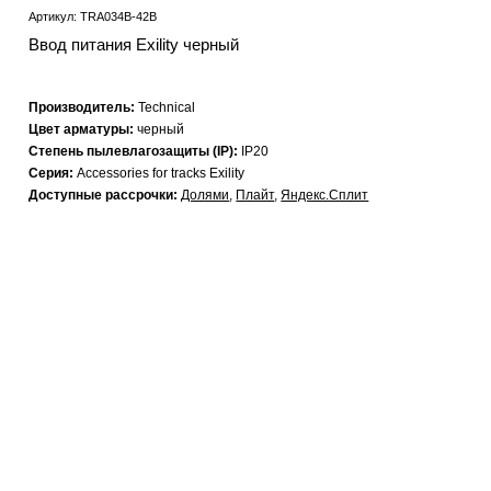
Артикул: TRA034B-42B
Ввод питания Exility черный
Производитель:
Technical
Цвет арматуры:
черный
Степень пылевлагозащиты (IP):
IP20
Серия:
Accessories for tracks Exility
Доступные рассрочки:
Долями
,
Плайт
,
Яндекс.Сплит