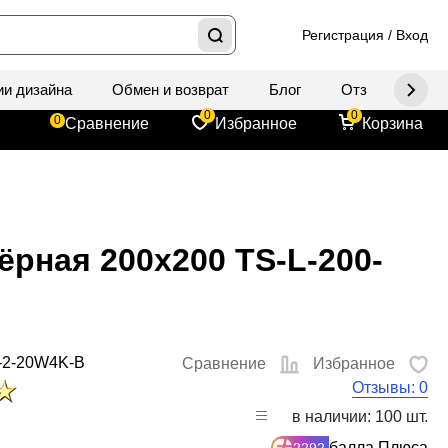
Регистрация
/
Вход
ии дизайна
Обмен и возврат
Блог
Отзывы
Д
0
0
0
Сравнение
Избранное
Корзина
ёрная 200x200 TS-L-200-
-2-20W4K-B
Сравнение
Избранное
Отзывы: 0
в наличии: 100 шт.
балла Плюса