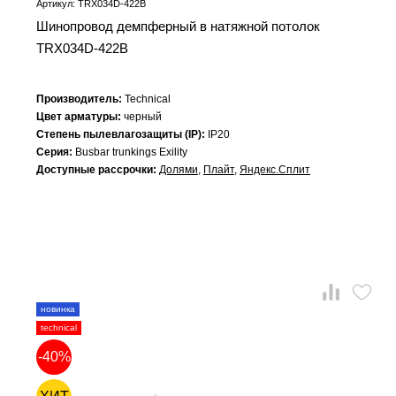
Артикул: TRX034D-422B
Шинопровод демпферный в натяжной потолок
TRX034D-422B
Производитель:
Technical
Цвет арматуры:
черный
Степень пылевлагозащиты (IP):
IP20
Серия:
Busbar trunkings Exility
Доступные рассрочки:
Долями
,
Плайт
,
Яндекс.Сплит
новинка
technical
-40%