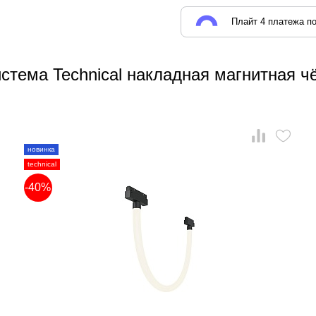
Плайт 4 платежа по
стема Technical накладная магнитная ч
новинка
technical
-40%