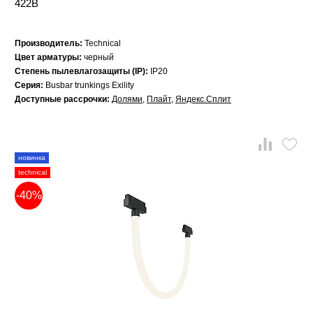
422B
Производитель:
Technical
Цвет арматуры:
черный
Степень пылевлагозащиты (IP):
IP20
Серия:
Busbar trunkings Exility
Доступные рассрочки:
Долями
,
Плайт
,
Яндекс.Сплит
новинка
technical
-40%