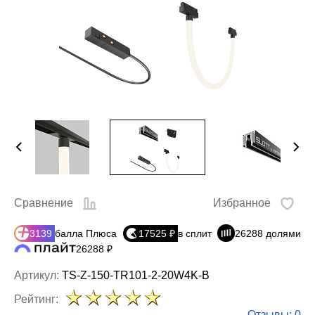
Сравнение
Избранное
3139
балла Плюса
17525 ₽
в сплит
26288 долями
26288 ₽
Артикул:
TS-Z-150-TR101-2-20W4K-B
Рейтинг:
Отзывы: 0