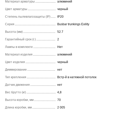
Материал арматуры
алюминий
Цвет арматуры
черный
Степень пылевлагозащиты (IP)
IP20
Серия
Busbar trunkings Exility
Высота (мм)
52.7
Гарантийный срок (г.)
2
Лампы в комплекте
Нет
Материал изделия
алюминий
Цвет изделия
черный
Диммирование
нет
Тип крепления
Встр-й в натяжной потолок
Датчик движения
нет
Вес брутто (кг)
4,8
Высота коробки, мм
70
Длина коробки, мм
2 005