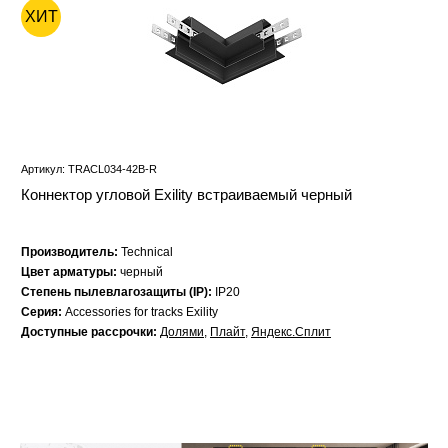
ХИТ
Артикул: TRACL034-42B-R
Коннектор угловой Exility встраиваемый черный
Производитель:
Technical
Цвет арматуры:
черный
Степень пылевлагозащиты (IP):
IP20
Серия:
Accessories for tracks Exility
Доступные рассрочки:
Долями
,
Плайт
,
Яндекс.Сплит