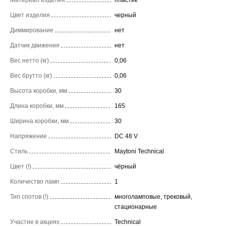
Цвет изделия
черный
Диммирование
нет
Датчик движения
нет
Вес нетто (кг)
0,06
Вес брутто (кг)
0,06
Высота коробки, мм
30
Длина коробки, мм
165
Ширина коробки, мм
30
Напряжение
DC 48 V
Стиль
Maytoni Technical
Цвет (!)
чёрный
Количество ламп
1
Тип спотов (!)
многоламповые, трековый,
стационарные
Участие в акциях
Technical