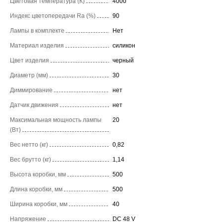
Цветовая температура (К)
4000
Индекс цветопередачи Ra (%)
90
Лампы в комплекте
Нет
Материал изделия
силикон
Цвет изделия
черный
Диаметр (мм)
30
Диммирование
нет
Датчик движения
нет
Максимальная мощность лампы
20
(Вт)
Вес нетто (кг)
0,82
Вес брутто (кг)
1,14
Высота коробки, мм
500
Длина коробки, мм
500
Ширина коробки, мм
40
Напряжение
DC 48 V