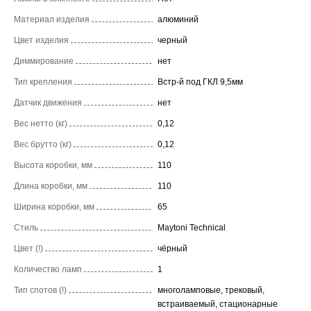
Материал изделия
алюминий
Цвет изделия
черный
Диммирование
нет
Тип крепления
Встр-й под ГКЛ 9,5мм
Датчик движения
нет
Вес нетто (кг)
0,12
Вес брутто (кг)
0,12
Высота коробки, мм
110
Длина коробки, мм
110
Ширина коробки, мм
65
Стиль
Maytoni Technical
Цвет (!)
чёрный
Количество ламп
1
Тип спотов (!)
многоламповые, трековый,
встраиваемый, стационарные