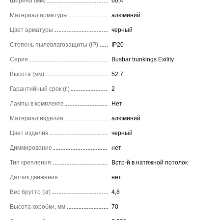
Ширина (мм)
60,4
Материал арматуры
алюминий
Цвет арматуры
черный
Степень пылевлагозащиты (IP)
IP20
Серия
Busbar trunkings Exility
Высота (мм)
52.7
Гарантийный срок (г.)
2
Лампы в комплекте
Нет
Материал изделия
алюминий
Цвет изделия
черный
Диммирование
нет
Тип крепления
Встр-й в натяжной потолок
Датчик движения
нет
Вес брутто (кг)
4,8
Высота коробки, мм
70