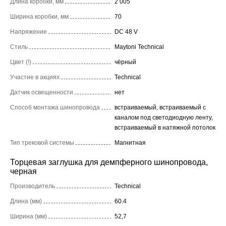
Длина коробки, мм
2 005
Ширина коробки, мм
70
Напряжение
DC 48 V
Стиль
Maytoni Technical
Цвет (!)
чёрный
Участие в акциях
Technical
Датчик освещенности
нет
Способ монтажа шинопровода
встраиваемый, встраиваемый с
каналом под светодиодную ленту,
встраиваемый в натяжной потолок
Тип трековой системы
Магнитная
Торцевая заглушка для демпферного шинопровода,
черная
Производитель
Technical
Длина (мм)
60.4
Ширина (мм)
52,7