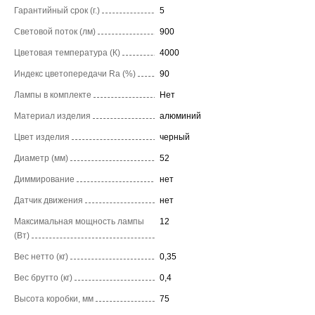
Гарантийный срок (г.)
5
Световой поток (лм)
900
Цветовая температура (К)
4000
Индекс цветопередачи Ra (%)
90
Лампы в комплекте
Нет
Материал изделия
алюминий
Цвет изделия
черный
Диаметр (мм)
52
Диммирование
нет
Датчик движения
нет
Максимальная мощность лампы
12
(Вт)
Вес нетто (кг)
0,35
Вес брутто (кг)
0,4
Высота коробки, мм
75