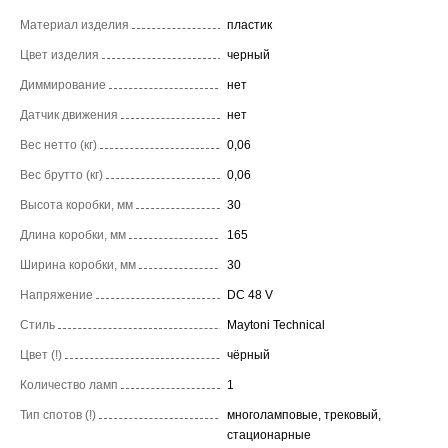
Материал изделия
пластик
Цвет изделия
черный
Диммирование
нет
Датчик движения
нет
Вес нетто (кг)
0,06
Вес брутто (кг)
0,06
Высота коробки, мм
30
Длина коробки, мм
165
Ширина коробки, мм
30
Напряжение
DC 48 V
Стиль
Maytoni Technical
Цвет (!)
чёрный
Количество ламп
1
Тип спотов (!)
многоламповые, трековый,
стационарные