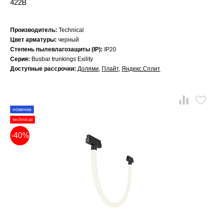
422B
Производитель:
Technical
Цвет арматуры:
черный
Степень пылевлагозащиты (IP):
IP20
Серия:
Busbar trunkings Exility
Доступные рассрочки:
Долями
,
Плайт
,
Яндекс.Сплит
новинка
technical
-40%