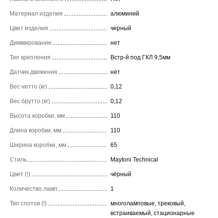
Материал изделия
алюминий
Цвет изделия
черный
Диммирование
нет
Тип крепления
Встр-й под ГКЛ 9,5мм
Датчик движения
нет
Вес нетто (кг)
0,12
Вес брутто (кг)
0,12
Высота коробки, мм
110
Длина коробки, мм
110
Ширина коробки, мм
65
Стиль
Maytoni Technical
Цвет (!)
чёрный
Количество ламп
1
Тип спотов (!)
многоламповые, трековый,
встраиваемый, стационарные