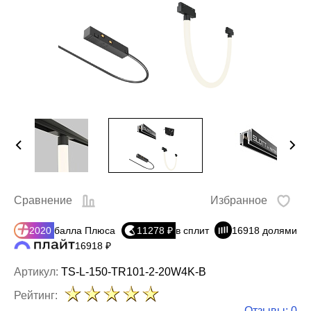
Сравнение
Избранное
2020
балла Плюса
11278 ₽
в сплит
16918 долями
16918 ₽
Артикул:
TS-L-150-TR101-2-20W4K-B
Рейтинг:
Отзывы: 0