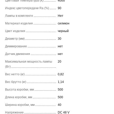
Цветовая температура (К)
4000
Индекс цветопередачи Ra (%)
90
Лампы в комплекте
Нет
Материал изделия
силикон
Цвет изделия
черный
Диаметр (мм)
30
Диммирование
нет
Датчик движения
нет
Максимальная мощность лампы
20
(Вт)
Вес нетто (кг)
0,82
Вес брутто (кг)
1,14
Высота коробки, мм
500
Длина коробки, мм
500
Ширина коробки, мм
40
Напряжение
DC 48 V