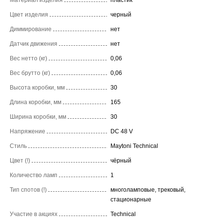
Цвет изделия
черный
Диммирование
нет
Датчик движения
нет
Вес нетто (кг)
0,06
Вес брутто (кг)
0,06
Высота коробки, мм
30
Длина коробки, мм
165
Ширина коробки, мм
30
Напряжение
DC 48 V
Стиль
Maytoni Technical
Цвет (!)
чёрный
Количество ламп
1
Тип спотов (!)
многоламповые, трековый,
стационарные
Участие в акциях
Technical