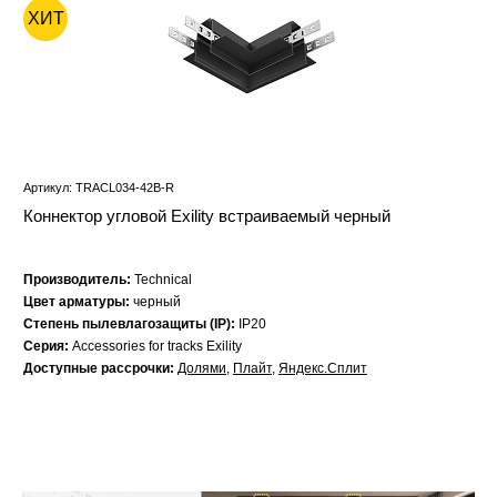
ХИТ
Артикул: TRACL034-42B-R
Коннектор угловой Exility встраиваемый черный
Производитель:
Technical
Цвет арматуры:
черный
Степень пылевлагозащиты (IP):
IP20
Серия:
Accessories for tracks Exility
Доступные рассрочки:
Долями
,
Плайт
,
Яндекс.Сплит