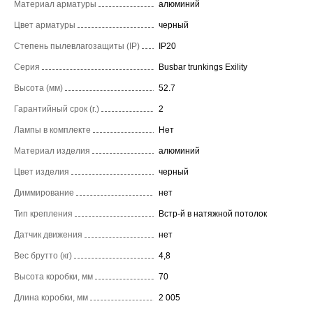
Материал арматуры
алюминий
Цвет арматуры
черный
Степень пылевлагозащиты (IP)
IP20
Серия
Busbar trunkings Exility
Высота (мм)
52.7
Гарантийный срок (г.)
2
Лампы в комплекте
Нет
Материал изделия
алюминий
Цвет изделия
черный
Диммирование
нет
Тип крепления
Встр-й в натяжной потолок
Датчик движения
нет
Вес брутто (кг)
4,8
Высота коробки, мм
70
Длина коробки, мм
2 005