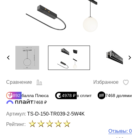
Сравнение
Избранное
892
балла Плюса
4978 ₽
в сплит
7468 долями
7468 ₽
Артикул:
TS-D-150-TR039-2-5W4K
Рейтинг:
Отзывы: 0