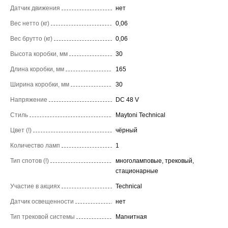
Датчик движения
нет
Вес нетто (кг)
0,06
Вес брутто (кг)
0,06
Высота коробки, мм
30
Длина коробки, мм
165
Ширина коробки, мм
30
Напряжение
DC 48 V
Стиль
Maytoni Technical
Цвет (!)
чёрный
Количество ламп
1
Тип спотов (!)
многоламповые, трековый,
стационарные
Участие в акциях
Technical
Датчик освещенности
нет
Тип трековой системы
Магнитная