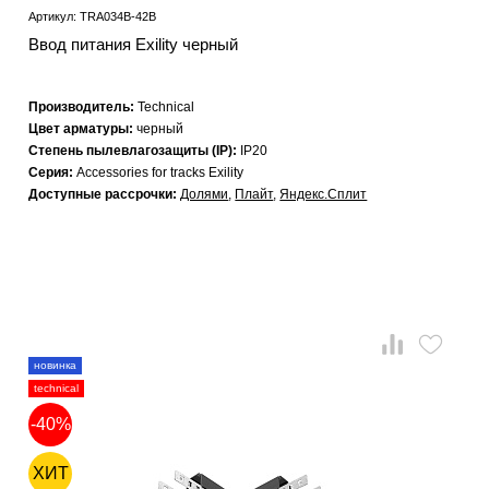
Артикул: TRA034B-42B
Ввод питания Exility черный
Производитель:
Technical
Цвет арматуры:
черный
Степень пылевлагозащиты (IP):
IP20
Серия:
Accessories for tracks Exility
Доступные рассрочки:
Долями
,
Плайт
,
Яндекс.Сплит
новинка
technical
-40%
ХИТ