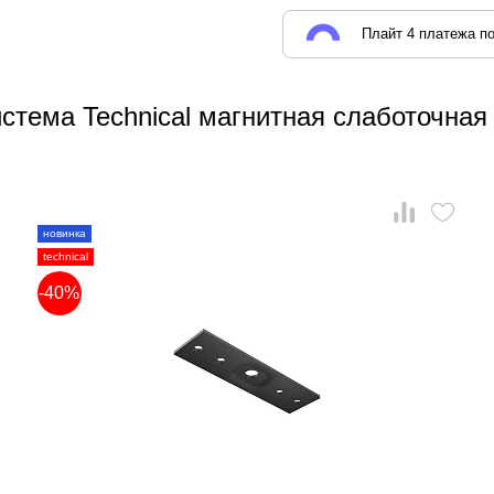
Плайт 4 платежа по
стема Technical магнитная слаботочная
новинка
technical
-40%