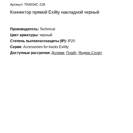
Артикул: TRA034C-21B
Коннектор прямой Exility накладной черный
Производитель:
Technical
Цвет арматуры:
черный
Степень пылевлагозащиты (IP):
IP20
Серия:
Accessories for tracks Exility
Доступные рассрочки:
Долями
,
Плайт
,
Яндекс.Сплит