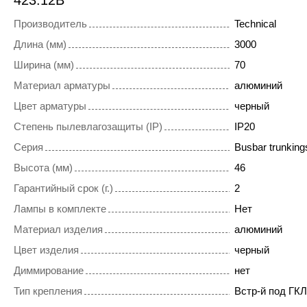
423.12B
Производитель
Technical
Длина (мм)
3000
Ширина (мм)
70
Материал арматуры
алюминий
Цвет арматуры
черный
Степень пылевлагозащиты (IP)
IP20
Серия
Busbar trunkings
Высота (мм)
46
Гарантийный срок (г.)
2
Лампы в комплекте
Нет
Материал изделия
алюминий
Цвет изделия
черный
Диммирование
нет
Тип крепления
Встр-й под ГКЛ