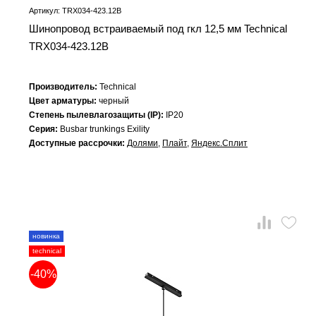
Артикул: TRX034-423.12B
Шинопровод встраиваемый под гкл 12,5 мм Technical
TRX034-423.12B
Производитель:
Technical
Цвет арматуры:
черный
Степень пылевлагозащиты (IP):
IP20
Серия:
Busbar trunkings Exility
Доступные рассрочки:
Долями
,
Плайт
,
Яндекс.Сплит
новинка
technical
-40%