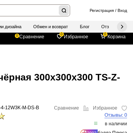
Регистрация
/
Вход
ии дизайна
Обмен и возврат
Блог
Отзывы
Д
0
0
0
Сравнение
Избранное
Корзина
чёрная 300x300x300 TS-Z-
-4-12W3K-M-DS-B
Сравнение
Избранное
Отзывы: 0
в наличии
балла Плюса