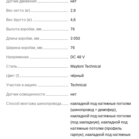
Датчик движения
нет
Вес нетто (кг)
2,9
Вес брутто (кг)
4,6
Высота коробки, мм
76
Длина коробки, мм
3 050
Ширина коробки, мм
76
Напряжение
DC 48 V
Стиль
Maytoni Technical
Цвет (!)
чёрный
Участие в акциях
Technical
Датчик освещенности
нет
Способ монтажа шинопровода
накладной под натяжные потолки
(шинопровод + демпфер),
накладной под натяжные потолки
(под закладную), накладной под
натяжные потолки (профиль
гарпун), накладной под натяжные