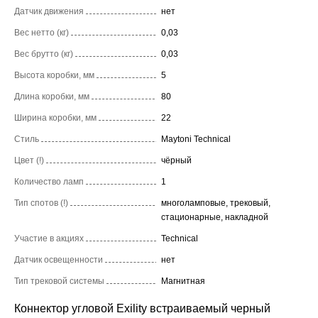
Датчик движения
нет
Вес нетто (кг)
0,03
Вес брутто (кг)
0,03
Высота коробки, мм
5
Длина коробки, мм
80
Ширина коробки, мм
22
Стиль
Maytoni Technical
Цвет (!)
чёрный
Количество ламп
1
Тип спотов (!)
многоламповые, трековый,
стационарные, накладной
Участие в акциях
Technical
Датчик освещенности
нет
Тип трековой системы
Магнитная
Коннектор угловой Exility встраиваемый черный