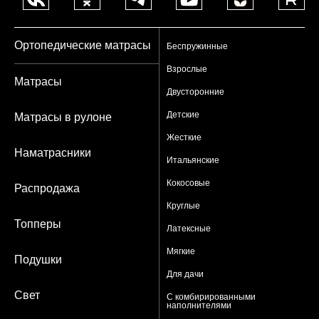
Ортопедические матрасы
Беспружинные
Взрослые
Матрасы
Двусторонние
Детские
Матрасы в рулоне
Жесткие
Наматрасники
Итальянские
Кокосовые
Распродажа
Круглые
Топперы
Латексные
Мягкие
Подушки
Для дачи
Свет
С комбирированными
наполнителями