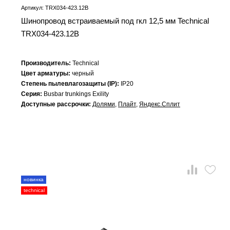
Артикул: TRX034-423.12B
Шинопровод встраиваемый под гкл 12,5 мм Technical
TRX034-423.12B
Производитель:
Technical
Цвет арматуры:
черный
Степень пылевлагозащиты (IP):
IP20
Серия:
Busbar trunkings Exility
Доступные рассрочки:
Долями
,
Плайт
,
Яндекс.Сплит
новинка
technical