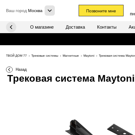
Ваш город
Москва
Позвоните мне
пн
х систем
О магазине
Доставка
Контакты
Ак
ТВОЙ ДОМ 77
Трековые системы
Магнитные
Maytoni
Трековая система Mayto
Назад
Трековая система Maytoni