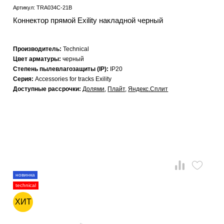
Артикул: TRA034C-21B
Коннектор прямой Exility накладной черный
Производитель:
Technical
Цвет арматуры:
черный
Степень пылевлагозащиты (IP):
IP20
Серия:
Accessories for tracks Exility
Доступные рассрочки:
Долями
,
Плайт
,
Яндекс.Сплит
новинка
technical
ХИТ