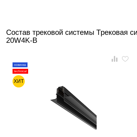
Состав трековой системы Трековая си
20W4K-B
новинка
technical
ХИТ