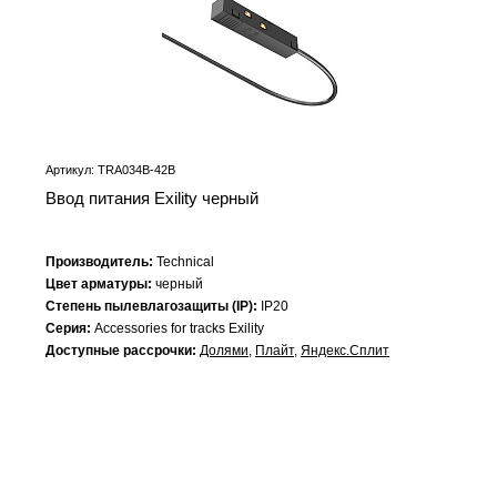
Артикул: TRA034B-42B
Ввод питания Exility черный
Производитель:
Technical
Цвет арматуры:
черный
Степень пылевлагозащиты (IP):
IP20
Серия:
Accessories for tracks Exility
Доступные рассрочки:
Долями
,
Плайт
,
Яндекс.Сплит