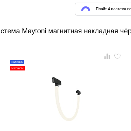
Плайт 4 платежа по
стема Maytoni магнитная накладная чё
новинка
technical