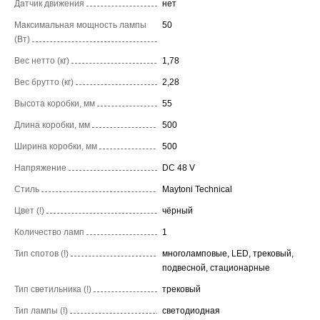
Датчик движения
нет
Максимальная мощность лампы
50
(Вт)
Вес нетто (кг)
1,78
Вес брутто (кг)
2,28
Высота коробки, мм
55
Длина коробки, мм
500
Ширина коробки, мм
500
Напряжение
DC 48 V
Стиль
Maytoni Technical
Цвет (!)
чёрный
Количество ламп
1
Тип спотов (!)
многоламповые, LED, трековый,
подвесной, стационарные
Тип светильника (!)
трековый
Тип лампы (!)
светодиодная