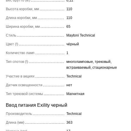
Вес брутто (кг)
0,12
Высота коробки, мм
110
Длина коробки, мм
110
Ширина коробки, мм
65
Стиль
Maytoni Technical
Цвет (!)
чёрный
Количество ламп
1
Тип спотов (!)
многоламповые, трековый,
встраиваемый, стационарные
Участие в акциях
Technical
Датчик освещенности
нет
Тип трековой системы
Магнитная
Ввод питания Exility черный
Производитель
Technical
Длина (мм)
363