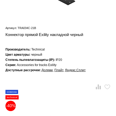
Артикул: TRA034C-21B
Коннектор прямой Exility накладной черный
Производитель:
Technical
Цвет арматуры:
черный
Степень пылевлагозащиты (IP):
IP20
Серия:
Accessories for tracks Exility
Доступные рассрочки:
Долями
,
Плайт
,
Яндекс.Сплит
новинка
technical
-40%