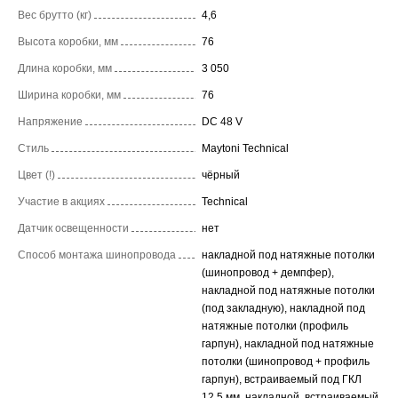
Вес брутто (кг)
4,6
Высота коробки, мм
76
Длина коробки, мм
3 050
Ширина коробки, мм
76
Напряжение
DC 48 V
Стиль
Maytoni Technical
Цвет (!)
чёрный
Участие в акциях
Technical
Датчик освещенности
нет
Способ монтажа шинопровода
накладной под натяжные потолки
(шинопровод + демпфер),
накладной под натяжные потолки
(под закладную), накладной под
натяжные потолки (профиль
гарпун), накладной под натяжные
потолки (шинопровод + профиль
гарпун), встраиваемый под ГКЛ
12,5 мм, накладной, встраиваемый