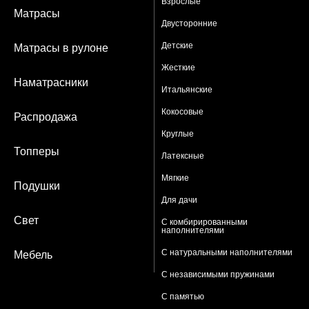
Взрослые
Матрасы
Двусторонние
Детские
Матрасы в рулоне
Жесткие
Наматрасники
Итальянские
Кокосовые
Распродажа
Круглые
Топперы
Латексные
Мягкие
Подушки
Для дачи
Свет
С комбирированными
наполнителями
С натуральными наполнителями
Мебель
С независимыми пружинами
С памятью