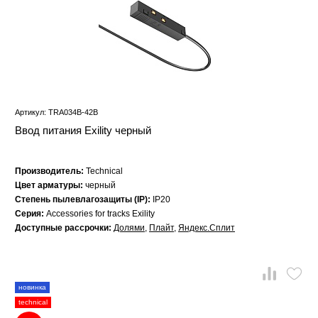
Артикул: TRA034B-42B
Ввод питания Exility черный
Производитель:
Technical
Цвет арматуры:
черный
Степень пылевлагозащиты (IP):
IP20
Серия:
Accessories for tracks Exility
Доступные рассрочки:
Долями
,
Плайт
,
Яндекс.Сплит
новинка
technical