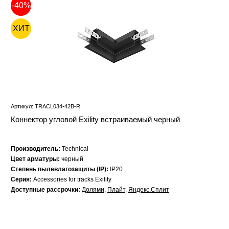
-40%
ХИТ
Артикул: TRACL034-42B-R
Коннектор угловой Exility встраиваемый черный
Производитель:
Technical
Цвет арматуры:
черный
Степень пылевлагозащиты (IP):
IP20
Серия:
Accessories for tracks Exility
Доступные рассрочки:
Долями
,
Плайт
,
Яндекс.Сплит