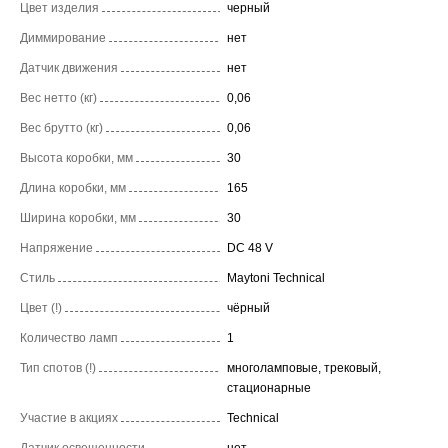
Цвет изделия
черный
Диммирование
нет
Датчик движения
нет
Вес нетто (кг)
0,06
Вес брутто (кг)
0,06
Высота коробки, мм
30
Длина коробки, мм
165
Ширина коробки, мм
30
Напряжение
DC 48 V
Стиль
Maytoni Technical
Цвет (!)
чёрный
Количество ламп
1
Тип спотов (!)
многоламповые, трековый,
стационарные
Участие в акциях
Technical
Датчик освещенности
нет