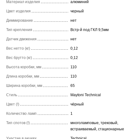
Материал изделия
алюминий
Цвет изделия
черный
Диммирование
нет
Тип крепления
Встр-й под ГКЛ 9,5мм
Датчик движения
нет
Вес нетто (кг)
0,12
Вес брутто (кг)
0,12
Высота коробки, мм
110
Длина коробки, мм
110
Ширина коробки, мм
65
Стиль
Maytoni Technical
Цвет (!)
чёрный
Количество ламп
1
Тип спотов (!)
многоламповые, трековый,
встраиваемый, стационарные
Участие в акциях
Technical