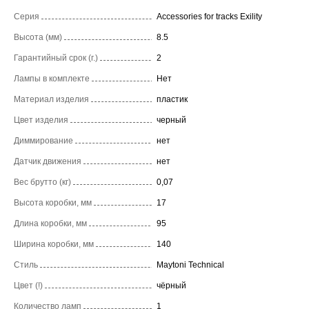
Серия
Accessories for tracks Exility
Высота (мм)
8.5
Гарантийный срок (г.)
2
Лампы в комплекте
Нет
Материал изделия
пластик
Цвет изделия
черный
Диммирование
нет
Датчик движения
нет
Вес брутто (кг)
0,07
Высота коробки, мм
17
Длина коробки, мм
95
Ширина коробки, мм
140
Стиль
Maytoni Technical
Цвет (!)
чёрный
Количество ламп
1