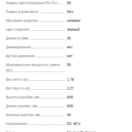
Индекс цветопередачи Ra (%)
90
Лампы в комплекте
Нет
Материал изделия
силикон
Цвет изделия
черный
Диаметр (мм)
30
Диммирование
нет
Датчик движения
нет
Максимальная мощность лампы
50
(Вт)
Вес нетто (кг)
1,78
Вес брутто (кг)
2,27
Высота коробки, мм
600
Длина коробки, мм
600
Ширина коробки, мм
40
Напряжение
DC 48 V