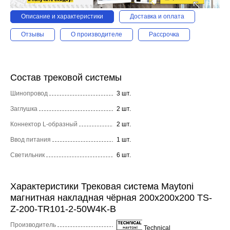
Описание и характеристики
Доставка и оплата
Отзывы
О производителе
Рассрочка
Состав трековой системы
Шинопровод
3 шт.
Заглушка
2 шт.
Коннектор L-образный
2 шт.
Ввод питания
1 шт.
Светильник
6 шт.
Характеристики Трековая система Maytoni
магнитная накладная чёрная 200x200x200 TS-
Z-200-TR101-2-50W4K-B
Производитель
Technical