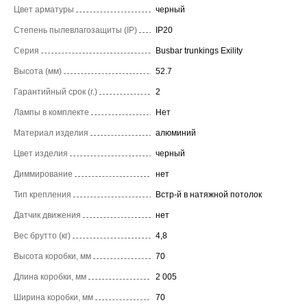
Цвет арматуры
черный
Степень пылевлагозащиты (IP)
IP20
Серия
Busbar trunkings Exility
Высота (мм)
52.7
Гарантийный срок (г.)
2
Лампы в комплекте
Нет
Материал изделия
алюминий
Цвет изделия
черный
Диммирование
нет
Тип крепления
Встр-й в натяжной потолок
Датчик движения
нет
Вес брутто (кг)
4,8
Высота коробки, мм
70
Длина коробки, мм
2 005
Ширина коробки, мм
70