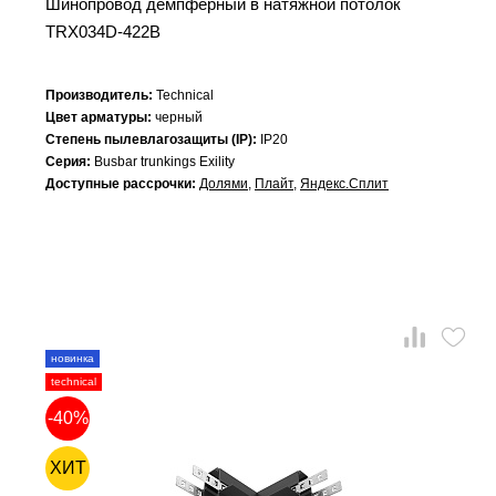
Шинопровод демпферный в натяжной потолок
TRX034D-422B
Производитель:
Technical
Цвет арматуры:
черный
Степень пылевлагозащиты (IP):
IP20
Серия:
Busbar trunkings Exility
Доступные рассрочки:
Долями
,
Плайт
,
Яндекс.Сплит
новинка
technical
-40%
ХИТ