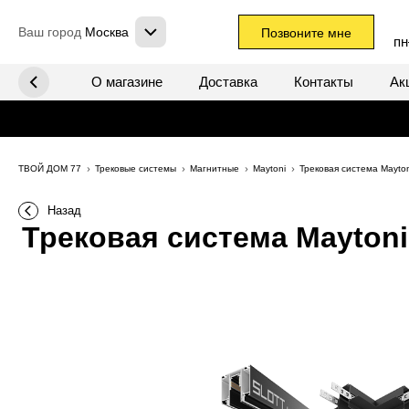
Ваш город
Москва
Позвоните мне
пн
х систем
О магазине
Доставка
Контакты
Ак
ТВОЙ ДОМ 77
Трековые системы
Магнитные
Maytoni
Трековая система Mayto
Назад
Трековая система Maytoni