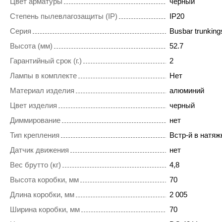
Цвет арматуры
черный
Степень пылевлагозащиты (IP)
IP20
Серия
Busbar trunkings
Высота (мм)
52.7
Гарантийный срок (г.)
2
Лампы в комплекте
Нет
Материал изделия
алюминий
Цвет изделия
черный
Диммирование
нет
Тип крепления
Встр-й в натяж
Датчик движения
нет
Вес брутто (кг)
4,8
Высота коробки, мм
70
Длина коробки, мм
2 005
Ширина коробки, мм
70