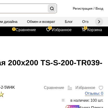
Регистрация
/
Вход
ии дизайна
Обмен и возврат
Блог
Отзывы
Д
0
0
0
Сравнение
Избранное
Корзина
я 200x200 TS-S-200-TR039-
-2-5W4K
Сравнение
Избранное
Отзывы: 0
в наличии: 100 шт.
балла Плюса