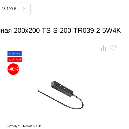
 28 190 ₽
ёрная 200x200 TS-S-200-TR039-2-5W4K
новинка
technical
-40%
Артикул: TRA034B-42B