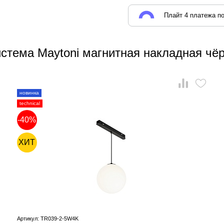
Плайт 4 платежа по
истема Maytoni магнитная накладная ч
новинка
technical
-40%
ХИТ
Артикул: TR039-2-5W4K