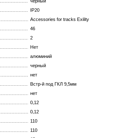
черный
IP20
Accessories for tracks Exility
46
2
Нет
алюминий
черный
нет
Встр-й под ГКЛ 9,5мм
нет
0,12
0,12
110
110