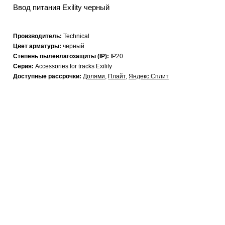
Ввод питания Exility черный
Производитель:
Technical
Цвет арматуры:
черный
Степень пылевлагозащиты (IP):
IP20
Серия:
Accessories for tracks Exility
Доступные рассрочки:
Долями
,
Плайт
,
Яндекс.Сплит