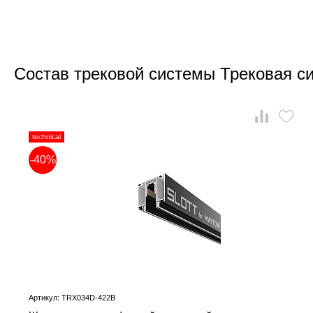
Состав трековой системы Трековая с
technical
-40%
Артикул: TRX034D-422B