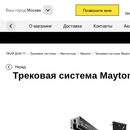
Ваш город
Москва
Позвоните мне
пн
х систем
О магазине
Доставка
Контакты
Ак
ТВОЙ ДОМ 77
Трековые системы
Магнитные
Maytoni
Трековая система Mayto
Назад
Трековая система Mayton