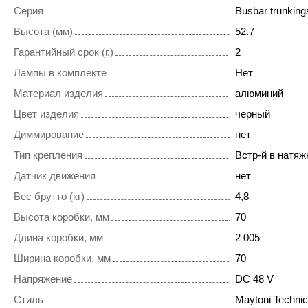
Серия
Busbar trunkings
Высота (мм)
52.7
Гарантийный срок (г.)
2
Лампы в комплекте
Нет
Материал изделия
алюминий
Цвет изделия
черный
Диммирование
нет
Тип крепления
Встр-й в натяж
Датчик движения
нет
Вес брутто (кг)
4,8
Высота коробки, мм
70
Длина коробки, мм
2 005
Ширина коробки, мм
70
Напряжение
DC 48 V
Стиль
Maytoni Technic