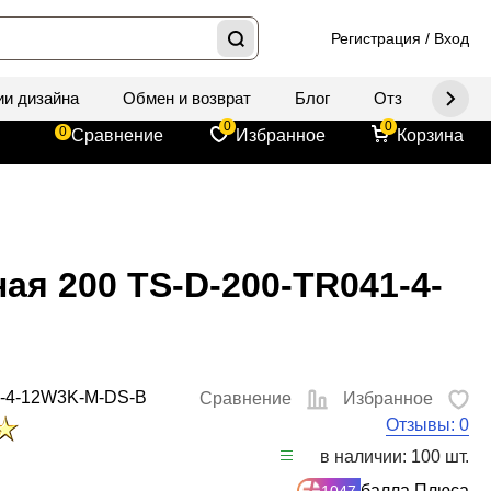
Регистрация
/
Вход
ии дизайна
Обмен и возврат
Блог
Отзывы
Д
0
0
0
Сравнение
Избранное
Корзина
ая 200 TS-D-200-TR041-4-
1-4-12W3K-M-DS-B
Сравнение
Избранное
Отзывы: 0
в наличии: 100 шт.
балла Плюса