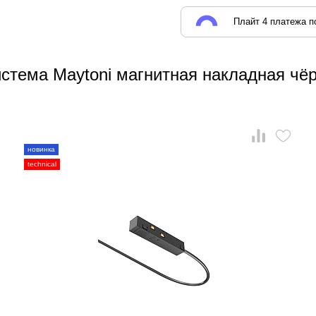
Плайт 4 платежа по
истема Maytoni магнитная накладная чё
новинка
technical