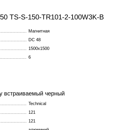
x150 TS-S-150-TR101-2-100W3K-B
Магнитная
DC 48
1500x1500
6
ity встраиваемый черный
Technical
121
121
алюминий