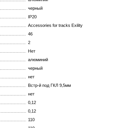
черный
IP20
Accessories for tracks Exility
46
2
Нет
алюминий
черный
нет
Встр-й под ГКЛ 9,5мм
нет
0,12
0,12
110