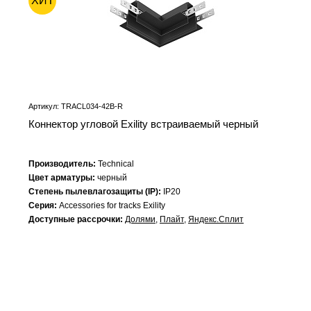
ХИТ
Артикул: TRACL034-42B-R
Коннектор угловой Exility встраиваемый черный
Производитель:
Technical
Цвет арматуры:
черный
Степень пылевлагозащиты (IP):
IP20
Серия:
Accessories for tracks Exility
Доступные рассрочки:
Долями
,
Плайт
,
Яндекс.Сплит