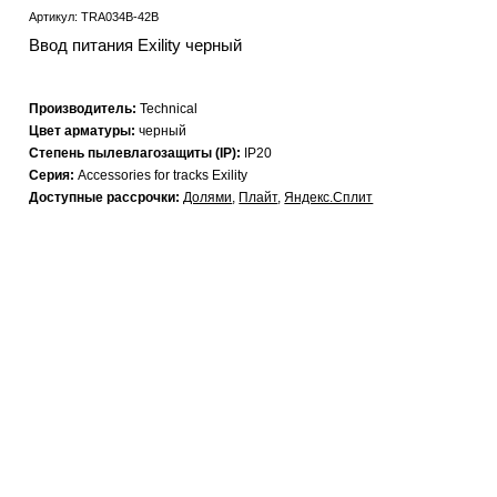
Артикул: TRA034B-42B
Ввод питания Exility черный
Производитель:
Technical
Цвет арматуры:
черный
Степень пылевлагозащиты (IP):
IP20
Серия:
Accessories for tracks Exility
Доступные рассрочки:
Долями
,
Плайт
,
Яндекс.Сплит