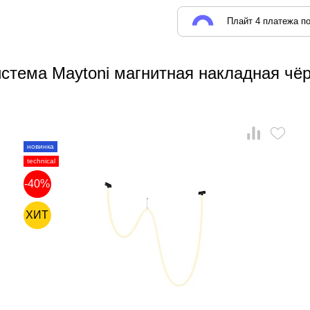
Плайт 4 платежа по
стема Maytoni магнитная накладная чё
новинка
technical
-40%
ХИТ