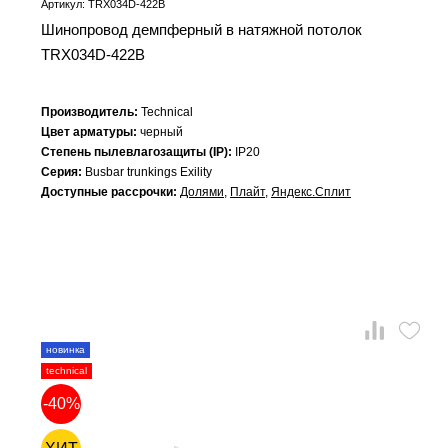
Артикул: TRX034D-422B
Шинопровод демпферный в натяжной потолок
TRX034D-422B
Производитель:
Technical
Цвет арматуры:
черный
Степень пылевлагозащиты (IP):
IP20
Серия:
Busbar trunkings Exility
Доступные рассрочки:
Долями
,
Плайт
,
Яндекс.Сплит
новинка
technical
-40%