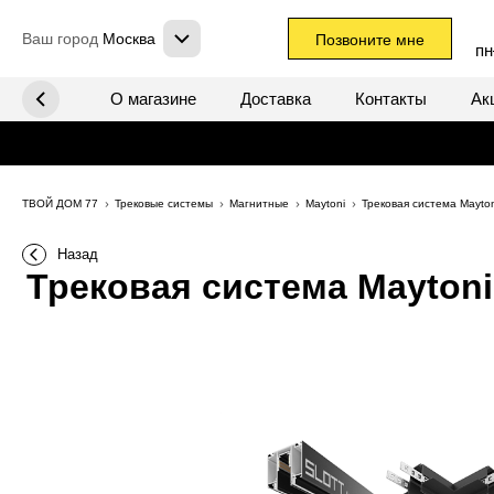
Ваш город
Москва
Позвоните мне
пн
х систем
О магазине
Доставка
Контакты
Ак
ТВОЙ ДОМ 77
Трековые системы
Магнитные
Maytoni
Трековая система Mayto
Назад
Трековая система Maytoni