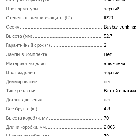
Цвет арматуры
черный
Степень пылевлагозащиты (IP)
IP20
Серия
Busbar trunkings
Высота (мм)
52.7
Гарантийный срок (г.)
2
Лампы в комплекте
Нет
Материал изделия
алюминий
Цвет изделия
черный
Диммирование
нет
Тип крепления
Встр-й в натяж
Датчик движения
нет
Вес брутто (кг)
4,8
Высота коробки, мм
70
Длина коробки, мм
2 005