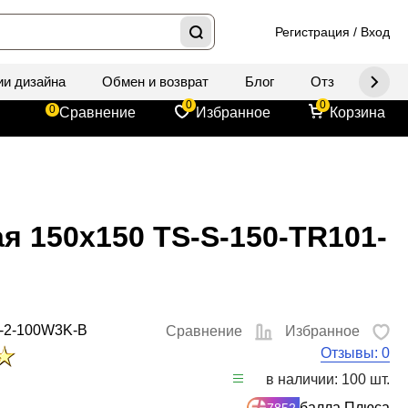
Регистрация
/
Вход
ии дизайна
Обмен и возврат
Блог
Отзывы
Д
0
0
0
Сравнение
Избранное
Корзина
я 150x150 TS-S-150-TR101-
-2-100W3K-B
Сравнение
Избранное
Отзывы: 0
в наличии: 100 шт.
балла Плюса