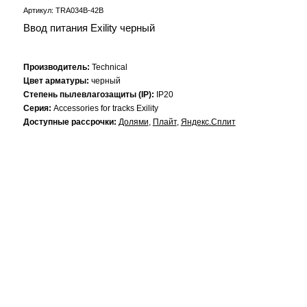
Артикул: TRA034B-42B
Ввод питания Exility черный
Производитель:
Technical
Цвет арматуры:
черный
Степень пылевлагозащиты (IP):
IP20
Серия:
Accessories for tracks Exility
Доступные рассрочки:
Долями
,
Плайт
,
Яндекс.Сплит