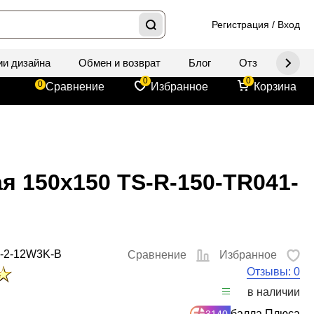
Регистрация
/
Вход
ии дизайна
Обмен и возврат
Блог
Отзывы
Д
0
0
0
Сравнение
Избранное
Корзина
я 150x150 TS-R-150-TR041-
-2-12W3K-B
Сравнение
Избранное
Отзывы: 0
в наличии
балла Плюса