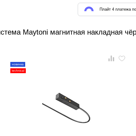
Плайт 4 платежа по
стема Maytoni магнитная накладная чё
новинка
technical