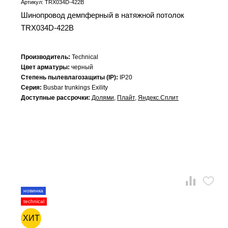
Артикул: TRX034D-422B
Шинопровод демпферный в натяжной потолок
TRX034D-422B
Производитель:
Technical
Цвет арматуры:
черный
Степень пылевлагозащиты (IP):
IP20
Серия:
Busbar trunkings Exility
Доступные рассрочки:
Долями
,
Плайт
,
Яндекс.Сплит
новинка
technical
ХИТ