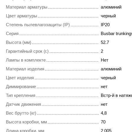
Материал арматуры
алюминий
Цвет арматуры
черный
Степень пылевлагозащиты (IP)
IP20
Серия
Busbar trunkings
Высота (мм)
52.7
Гарантийный срок (г.)
2
Лампы в комплекте
Нет
Материал изделия
алюминий
Цвет изделия
черный
Диммирование
нет
Тип крепления
Встр-й в натяж
Датчик движения
нет
Вес брутто (кг)
4,8
Высота коробки, мм
70
Длина коробки, мм
2 005