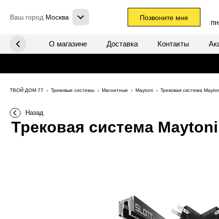
Ваш город
Москва
Позвоните мне
пн
х систем
О магазине
Доставка
Контакты
Ак
ТВОЙ ДОМ 77
Трековые системы
Магнитные
Maytoni
Трековая система Mayto
Назад
Трековая система Maytoni