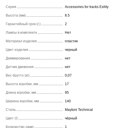
Серия
Accessories for tracks Exility
Высота (мм)
8.5
Гарантийный срок (г.)
2
Лампы в комплекте
Нет
Материал изделия
пластик
Цвет изделия
черный
Диммирование
нет
Датчик движения
нет
Вес брутто (кг)
0,07
Высота коробки, мм
17
Длина коробки, мм
95
Ширина коробки, мм
140
Стиль
Maytoni Technical
Цвет (!)
чёрный
Количество ламп
1