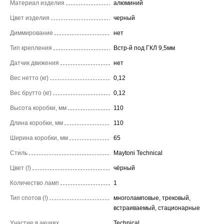
Материал изделия
алюминий
Цвет изделия
черный
Диммирование
нет
Тип крепления
Встр-й под ГКЛ 9,5мм
Датчик движения
нет
Вес нетто (кг)
0,12
Вес брутто (кг)
0,12
Высота коробки, мм
110
Длина коробки, мм
110
Ширина коробки, мм
65
Стиль
Maytoni Technical
Цвет (!)
чёрный
Количество ламп
1
Тип спотов (!)
многоламповые, трековый,
встраиваемый, стационарные
Участие в акциях
Technical