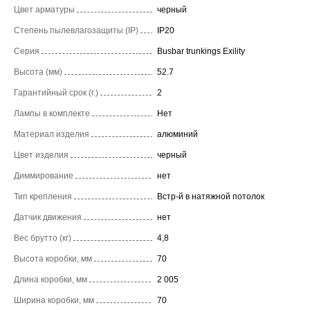
Цвет арматуры
черный
Степень пылевлагозащиты (IP)
IP20
Серия
Busbar trunkings Exility
Высота (мм)
52.7
Гарантийный срок (г.)
2
Лампы в комплекте
Нет
Материал изделия
алюминий
Цвет изделия
черный
Диммирование
нет
Тип крепления
Встр-й в натяжной потолок
Датчик движения
нет
Вес брутто (кг)
4,8
Высота коробки, мм
70
Длина коробки, мм
2 005
Ширина коробки, мм
70