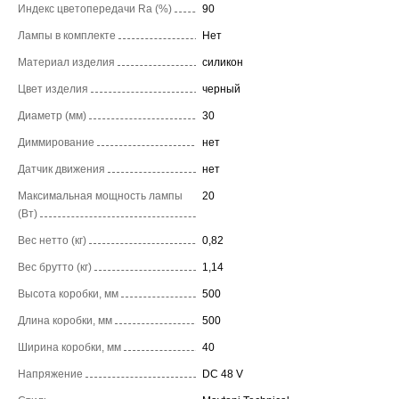
Индекс цветопередачи Ra (%)
90
Лампы в комплекте
Нет
Материал изделия
силикон
Цвет изделия
черный
Диаметр (мм)
30
Диммирование
нет
Датчик движения
нет
Максимальная мощность лампы
20
(Вт)
Вес нетто (кг)
0,82
Вес брутто (кг)
1,14
Высота коробки, мм
500
Длина коробки, мм
500
Ширина коробки, мм
40
Напряжение
DC 48 V