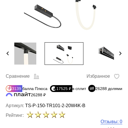
Сравнение
Избранное
3139
балла Плюса
17525 ₽
в сплит
26288 долями
26288 ₽
Артикул:
TS-P-150-TR101-2-20W4K-B
Рейтинг:
Отзывы: 0