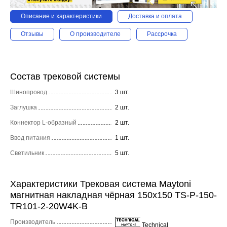
Описание и характеристики
Доставка и оплата
Отзывы
О производителе
Рассрочка
Состав трековой системы
Шинопровод
3 шт.
Заглушка
2 шт.
Коннектор L-образный
2 шт.
Ввод питания
1 шт.
Светильник
5 шт.
Характеристики Трековая система Maytoni
магнитная накладная чёрная 150x150 TS-P-150-
TR101-2-20W4K-B
Производитель
Technical