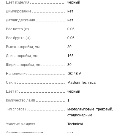
Цвет изделия
черный
Диммирование
нет
Датчик движения
нет
Вес нетто (кг)
0,06
Вес брутто (кг)
0,06
Высота коробки, мм
30
Длина коробки, мм
165
Ширина коробки, мм
30
Напряжение
DC 48 V
Стиль
Maytoni Technical
Цвет (!)
чёрный
Количество ламп
1
Тип спотов (!)
многоламповые, трековый,
стационарные
Участие в акциях
Technical
Датчик освещенности
нет