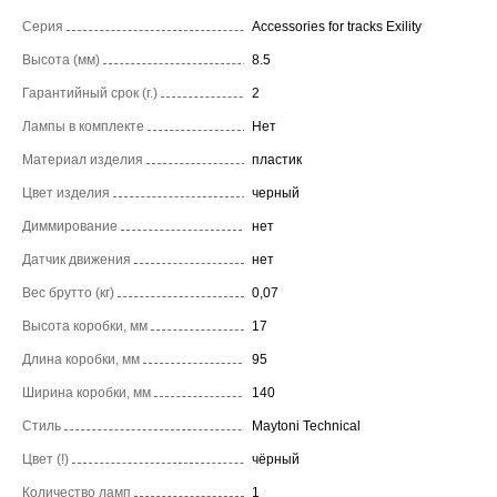
Серия
Accessories for tracks Exility
Высота (мм)
8.5
Гарантийный срок (г.)
2
Лампы в комплекте
Нет
Материал изделия
пластик
Цвет изделия
черный
Диммирование
нет
Датчик движения
нет
Вес брутто (кг)
0,07
Высота коробки, мм
17
Длина коробки, мм
95
Ширина коробки, мм
140
Стиль
Maytoni Technical
Цвет (!)
чёрный
Количество ламп
1