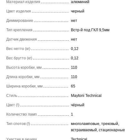
Материал изделия
алюминий
Цвет изделия
черный
Диммирование
нет
Тип крепления
Встр-й под ГКЛ 9,5мм
Датчик движения
нет
Вес нетто (кг)
0,12
Вес брутто (кг)
0,12
Высота коробки, мм
110
Длина коробки, мм
110
Ширина коробки, мм
65
Стиль
Maytoni Technical
Цвет (!)
чёрный
Количество ламп
1
Тип спотов (!)
многоламповые, трековый,
встраиваемый, стационарные
Участие в акциях
Technical