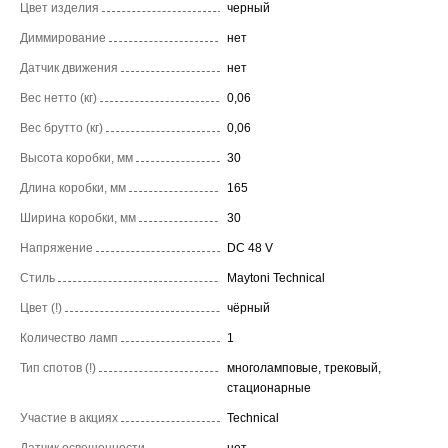
Цвет изделия
черный
Диммирование
нет
Датчик движения
нет
Вес нетто (кг)
0,06
Вес брутто (кг)
0,06
Высота коробки, мм
30
Длина коробки, мм
165
Ширина коробки, мм
30
Напряжение
DC 48 V
Стиль
Maytoni Technical
Цвет (!)
чёрный
Количество ламп
1
Тип спотов (!)
многоламповые, трековый,
стационарные
Участие в акциях
Technical
Датчик освещенности
нет