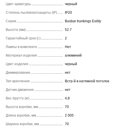
Цвет арматуры
черный
Степень пылевлагозащиты (IP)
IP20
Серия
Busbar trunkings Exility
Высота (мм)
52.7
Гарантийный срок (г.)
2
Лампы в комплекте
Нет
Материал изделия
алюминий
Цвет изделия
черный
Диммирование
нет
Тип крепления
Встр-й в натяжной потолок
Датчик движения
нет
Вес брутто (кг)
4,8
Высота коробки, мм
70
Длина коробки, мм
2 005
Ширина коробки, мм
70