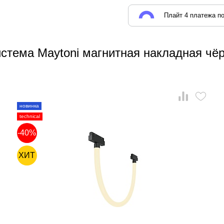
Плайт 4 платежа по
стема Maytoni магнитная накладная чёр
новинка
technical
-40%
ХИТ