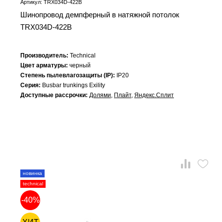
Артикул: TRX034D-422B
Шинопровод демпферный в натяжной потолок
TRX034D-422B
Производитель:
Technical
Цвет арматуры:
черный
Степень пылевлагозащиты (IP):
IP20
Серия:
Busbar trunkings Exility
Доступные рассрочки:
Долями
,
Плайт
,
Яндекс.Сплит
новинка
technical
-40%