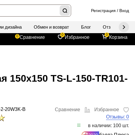
Регистрация
/
Вход
ии дизайна
Обмен и возврат
Блог
Отзывы
Д
0
0
0
Сравнение
Избранное
Корзина
я 150x150 TS-L-150-TR101-
-2-20W3K-B
Сравнение
Избранное
Отзывы: 0
в наличии: 100 шт.
балла Плюса