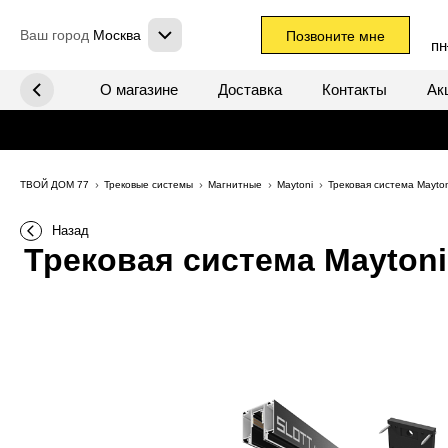
Ваш город
Москва
Позвоните мне
пн
х систем
О магазине
Доставка
Контакты
Ак
ТВОЙ ДОМ 77
Трековые системы
Магнитные
Maytoni
Трековая система Mayto
Назад
Трековая система Maytoni