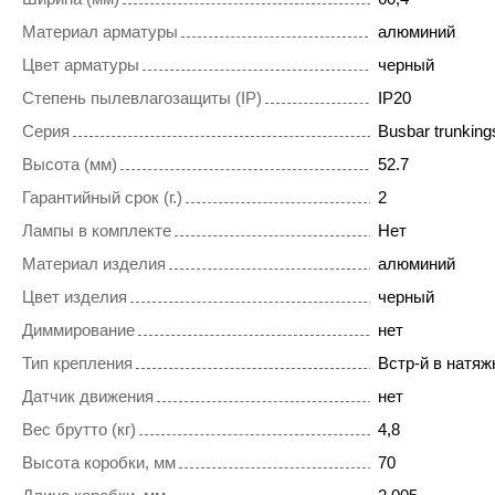
Материал арматуры
алюминий
Цвет арматуры
черный
Степень пылевлагозащиты (IP)
IP20
Серия
Busbar trunkings
Высота (мм)
52.7
Гарантийный срок (г.)
2
Лампы в комплекте
Нет
Материал изделия
алюминий
Цвет изделия
черный
Диммирование
нет
Тип крепления
Встр-й в натяж
Датчик движения
нет
Вес брутто (кг)
4,8
Высота коробки, мм
70