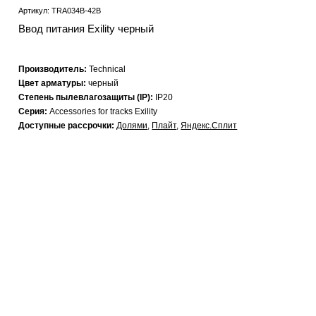
Артикул: TRA034B-42B
Ввод питания Exility черный
Производитель:
Technical
Цвет арматуры:
черный
Степень пылевлагозащиты (IP):
IP20
Серия:
Accessories for tracks Exility
Доступные рассрочки:
Долями
,
Плайт
,
Яндекс.Сплит