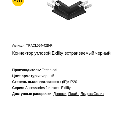
ХИТ
Артикул: TRACL034-42B-R
Коннектор угловой Exility встраиваемый черный
Производитель:
Technical
Цвет арматуры:
черный
Степень пылевлагозащиты (IP):
IP20
Серия:
Accessories for tracks Exility
Доступные рассрочки:
Долями
,
Плайт
,
Яндекс.Сплит