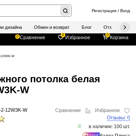
Регистрация
/
Вход
ии дизайна
Обмен и возврат
Блог
Отзывы
Д
0
0
0
Сравнение
Избранное
Корзина
2-12W3K-W
яжного потолка белая
2W3K-W
1-2-12W3K-W
Сравнение
Избранное
Отзывы: 0
в наличии: 100 шт.
балла Плюса