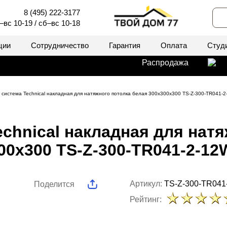
8 (495) 222-3177
–вс 10-19 / сб–вс 10-18
ции
Сотрудничество
Гарантия
Оплата
Студ
Распродажа
 система Technical накладная для натяжного потолка белая 300x300x300 TS-Z-300-TR041-
chnical накладная для нат
00x300 TS-Z-300-TR041-2-1
Артикул:
TS-Z-300-TR04
Поделится
Рейтинг: