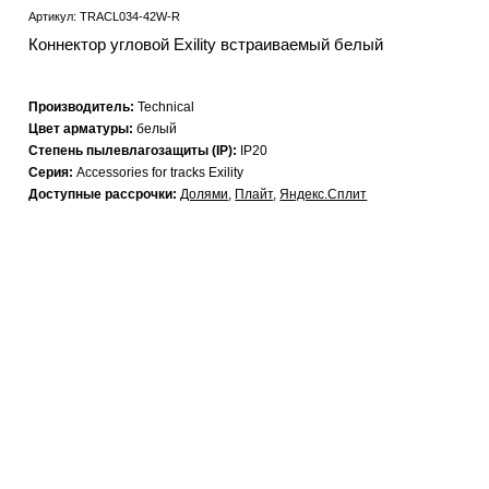
Артикул: TRACL034-42W-R
Коннектор угловой Exility встраиваемый белый
Производитель:
Technical
Цвет арматуры:
белый
Степень пылевлагозащиты (IP):
IP20
Серия:
Accessories for tracks Exility
Доступные рассрочки:
Долями
,
Плайт
,
Яндекс.Сплит