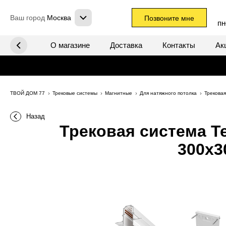
Ваш город
Москва
Позвоните мне
пн
х систем
О магазине
Доставка
Контакты
Ак
ТВОЙ ДОМ 77
Трековые системы
Магнитные
Для натяжного потолка
Трековая
Назад
Трековая система Te
300x3