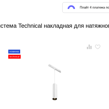
Плайт 4 платежа по
стема Technical накладная для натяжно
новинка
technical