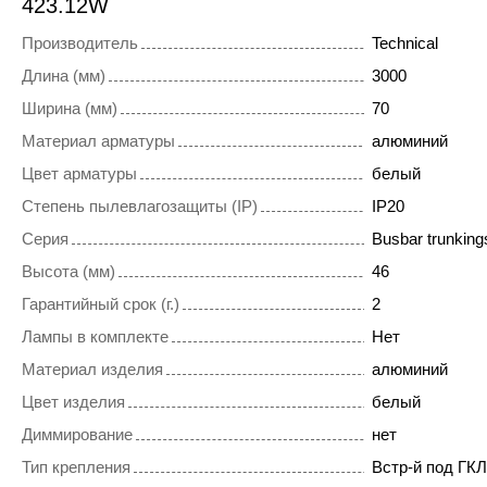
423.12W
Производитель
Technical
Длина (мм)
3000
Ширина (мм)
70
Материал арматуры
алюминий
Цвет арматуры
белый
Степень пылевлагозащиты (IP)
IP20
Серия
Busbar trunkings
Высота (мм)
46
Гарантийный срок (г.)
2
Лампы в комплекте
Нет
Материал изделия
алюминий
Цвет изделия
белый
Диммирование
нет
Тип крепления
Встр-й под ГКЛ