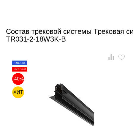
Состав трековой системы Трековая си
TR031-2-18W3K-B
новинка
technical
-40%
ХИТ