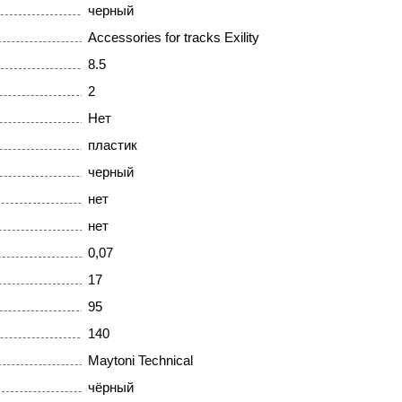
черный
Accessories for tracks Exility
8.5
2
Нет
пластик
черный
нет
нет
0,07
17
95
140
Maytoni Technical
чёрный