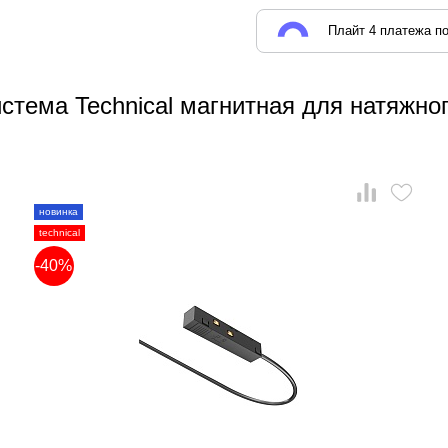
Плайт 4 платежа по
стема Technical магнитная для натяжног
новинка
technical
-40%