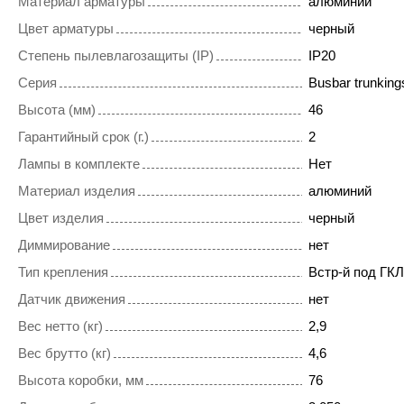
Материал арматуры
алюминий
Цвет арматуры
черный
Степень пылевлагозащиты (IP)
IP20
Серия
Busbar trunkings
Высота (мм)
46
Гарантийный срок (г.)
2
Лампы в комплекте
Нет
Материал изделия
алюминий
Цвет изделия
черный
Диммирование
нет
Тип крепления
Встр-й под ГКЛ
Датчик движения
нет
Вес нетто (кг)
2,9
Вес брутто (кг)
4,6
Высота коробки, мм
76