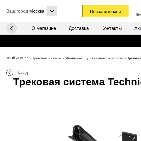
Ваш город
Москва
Позвоните мне
пн
х систем
О магазине
Доставка
Контакты
Ак
ТВОЙ ДОМ 77
Трековые системы
Магнитные
Для натяжного потолка
Трековая
Назад
Трековая система Techni