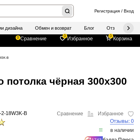
Регистрация
/
Вход
ии дизайна
Обмен и возврат
Блог
Отзывы
Д
0
0
0
Сравнение
Избранное
Корзина
8W3K-B
о потолка чёрная 300x300
-2-18W3K-B
Сравнение
Избранное
Отзывы: 0
в наличии
балла Плюса