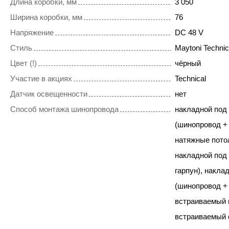
Длина коробки, мм
3 050
Ширина коробки, мм
76
Напряжение
DC 48 V
Стиль
Maytoni Technic
Цвет (!)
чёрный
Участие в акциях
Technical
Датчик освещенности
нет
Способ монтажа шинопровода
накладной под
(шинопровод +
натяжные потол
накладной под
гарпун), накла
(шинопровод + 
встраиваемый п
встраиваемый 