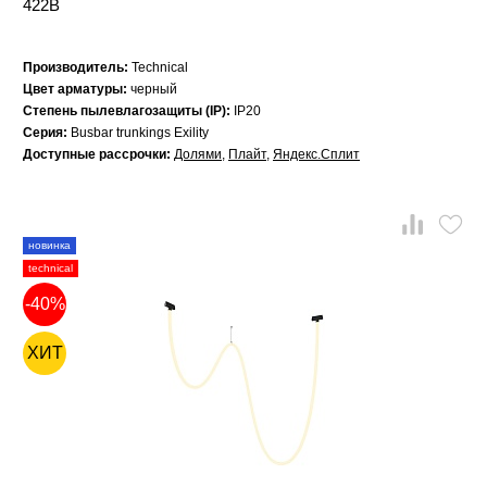
422B
Производитель:
Technical
Цвет арматуры:
черный
Степень пылевлагозащиты (IP):
IP20
Серия:
Busbar trunkings Exility
Доступные рассрочки:
Долями
,
Плайт
,
Яндекс.Сплит
новинка
technical
-40%
ХИТ