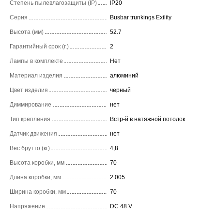
Степень пылевлагозащиты (IP)
IP20
Серия
Busbar trunkings Exility
Высота (мм)
52.7
Гарантийный срок (г.)
2
Лампы в комплекте
Нет
Материал изделия
алюминий
Цвет изделия
черный
Диммирование
нет
Тип крепления
Встр-й в натяжной потолок
Датчик движения
нет
Вес брутто (кг)
4,8
Высота коробки, мм
70
Длина коробки, мм
2 005
Ширина коробки, мм
70
Напряжение
DC 48 V