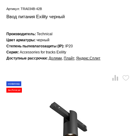
Артикул: TRA034B-42B
Ввод питания Exility черный
Производитель:
Technical
Цвет арматуры:
черный
Степень пылевлагозащиты (IP):
IP20
Серия:
Accessories for tracks Exility
Доступные рассрочки:
Долями
,
Плайт
,
Яндекс.Сплит
новинка
technical