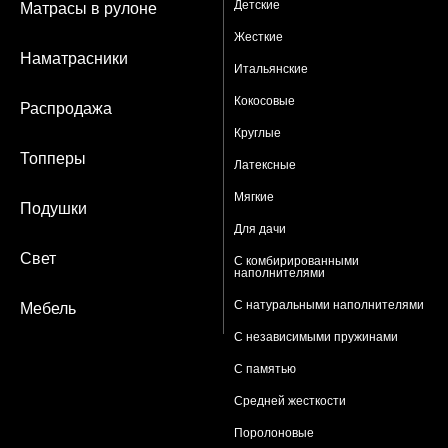
Детские
Матрасы в рулоне
Жесткие
Наматрасники
Итальянские
Кокосовые
Распродажа
Круглые
Топперы
Латексные
Мягкие
Подушки
Для дачи
Свет
С комбирированными
наполнителями
С натуральными наполнителями
Мебель
С независимыми пружинами
С памятью
Средней жесткости
Поролоновые