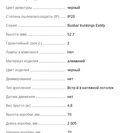
Цвет арматуры
черный
Степень пылевлагозащиты (IP)
IP20
Серия
Busbar trunkings Exility
Высота (мм)
52.7
Гарантийный срок (г.)
2
Лампы в комплекте
Нет
Материал изделия
алюминий
Цвет изделия
черный
Диммирование
нет
Тип крепления
Встр-й в натяжной потолок
Датчик движения
нет
Вес брутто (кг)
4,8
Высота коробки, мм
70
Длина коробки, мм
2 005
Ширина коробки, мм
70