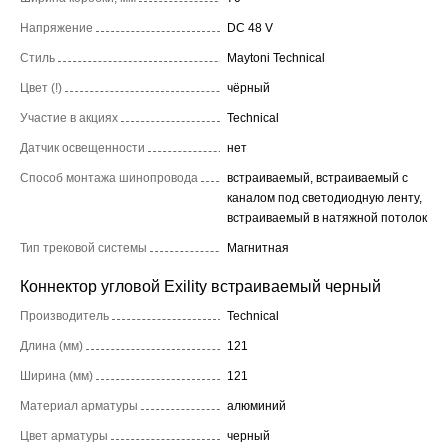
Напряжение
DC 48 V
Стиль
Maytoni Technical
Цвет (!)
чёрный
Участие в акциях
Technical
Датчик освещенности
нет
Способ монтажа шинопровода
встраиваемый, встраиваемый с
каналом под светодиодную ленту,
встраиваемый в натяжной потолок
Тип трековой системы
Магнитная
Коннектор угловой Exility встраиваемый черный
Производитель
Technical
Длина (мм)
121
Ширина (мм)
121
Материал арматуры
алюминий
Цвет арматуры
черный