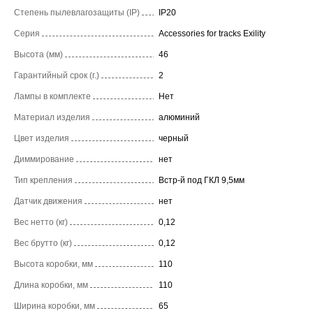
Степень пылевлагозащиты (IP)
IP20
Серия
Accessories for tracks Exility
Высота (мм)
46
Гарантийный срок (г.)
2
Лампы в комплекте
Нет
Материал изделия
алюминий
Цвет изделия
черный
Диммирование
нет
Тип крепления
Встр-й под ГКЛ 9,5мм
Датчик движения
нет
Вес нетто (кг)
0,12
Вес брутто (кг)
0,12
Высота коробки, мм
110
Длина коробки, мм
110
Ширина коробки, мм
65