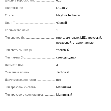
Ширина коробки, мм
615
Напряжение
DC 48 V
Стиль
Maytoni Technical
Цвет (!)
чёрный
Количество ламп
1
Тип спотов (!)
многоламповые, LED, трековый,
подвесной, стационарные
Тип светильника (!)
трековый
Тип лампы (!)
светодиодная
Диаметр (см)
3
Участие в акциях
Technical
Датчик освещенности
нет
Тип трековой системы
Магнитная
Тип трекового светильника
Магнитный