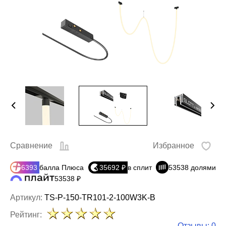
Сравнение
Избранное
6393
балла Плюса
35692 ₽
в сплит
53538 долями
53538 ₽
Артикул:
TS-P-150-TR101-2-100W3K-B
Рейтинг:
Отзывы: 0