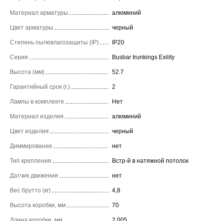
Материал арматуры
алюминий
Цвет арматуры
черный
Степень пылевлагозащиты (IP)
IP20
Серия
Busbar trunkings Exility
Высота (мм)
52.7
Гарантийный срок (г.)
2
Лампы в комплекте
Нет
Материал изделия
алюминий
Цвет изделия
черный
Диммирование
нет
Тип крепления
Встр-й в натяжной потолок
Датчик движения
нет
Вес брутто (кг)
4,8
Высота коробки, мм
70
Длина коробки, мм
2 005