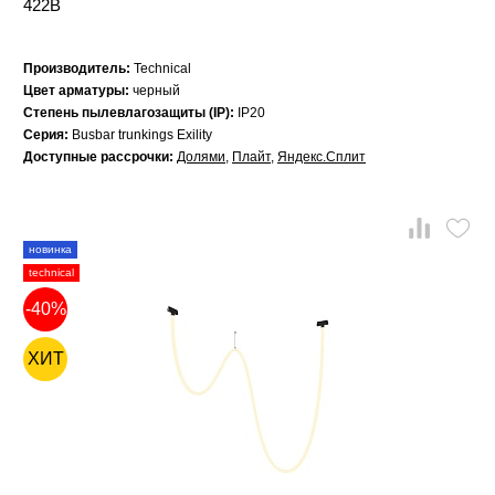
422B
Производитель:
Technical
Цвет арматуры:
черный
Степень пылевлагозащиты (IP):
IP20
Серия:
Busbar trunkings Exility
Доступные рассрочки:
Долями
,
Плайт
,
Яндекс.Сплит
новинка
technical
-40%
ХИТ