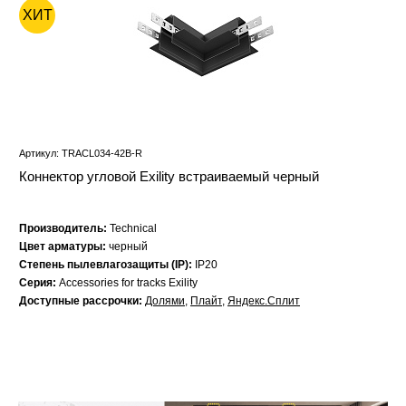
ХИТ
Артикул: TRACL034-42B-R
Коннектор угловой Exility встраиваемый черный
Производитель:
Technical
Цвет арматуры:
черный
Степень пылевлагозащиты (IP):
IP20
Серия:
Accessories for tracks Exility
Доступные рассрочки:
Долями
,
Плайт
,
Яндекс.Сплит