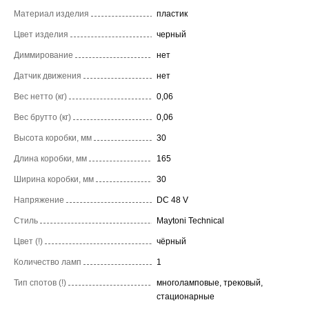
Материал изделия
пластик
Цвет изделия
черный
Диммирование
нет
Датчик движения
нет
Вес нетто (кг)
0,06
Вес брутто (кг)
0,06
Высота коробки, мм
30
Длина коробки, мм
165
Ширина коробки, мм
30
Напряжение
DC 48 V
Стиль
Maytoni Technical
Цвет (!)
чёрный
Количество ламп
1
Тип спотов (!)
многоламповые, трековый,
стационарные