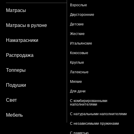
Взрослые
Матрасы
Двусторонние
Детские
Матрасы в рулоне
Жесткие
Наматрасники
Итальянские
Кокосовые
Распродажа
Круглые
Топперы
Латексные
Мягкие
Подушки
Для дачи
Свет
С комбирированными
наполнителями
С натуральными наполнителями
Мебель
С независимыми пружинами
С памятью