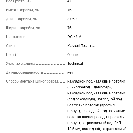
Вес брутто (кг)
4,6
Высота коробки, мм
76
Длина коробки, мм
3 050
Ширина коробки, мм
76
Напряжение
DC 48 V
Стиль
Maytoni Technical
Цвет (!)
белый
Участие в акциях
Technical
Датчик освещенности
нет
Способ монтажа шинопровода
накладной под натяжные потолки
(шинопровод + демпфер),
накладной под натяжные потолки
(под закладную), накладной под
натяжные потолки (профиль
гарпун), накладной под натяжные
потолки (шинопровод + профиль
гарпун), встраиваемый под ГКЛ
12,5 мм, накладной, встраиваемый