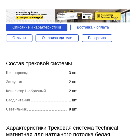
Описание и характеристики
Доставка и оплата
Отзывы
О производителе
Рассрочка
Состав трековой системы
Шинопровод
3 шт.
Заглушка
2 шт.
Коннектор L-образный
2 шт.
Ввод питания
1 шт.
Светильник
9 шт.
Характеристики Трековая система Technical
магнитная для натяжного потолка белая