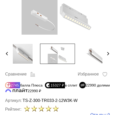
Сравнение
Избранное
2745
балла Плюса
15327 ₽
в сплит
22990 долями
22990 ₽
Артикул:
TS-Z-300-TR033-2-12W3K-W
Рейтинг:
Отзывы: 0