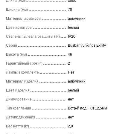
Длина (мм)
3000
Ширина (мм)
70
Материал арматуры
алюминий
Цвет арматуры
белый
Степень пылевлагозащиты (IP)
IP20
Серия
Busbar trunkings Exility
Высота (мм)
46
Гарантийный срок (г.)
2
Лампы в комплекте
Нет
Материал изделия
алюминий
Цвет изделия
белый
Диммирование
нет
Тип крепления
Встр-й под ГКЛ 12,5мм
Датчик движения
нет
Вес нетто (кг)
2,9