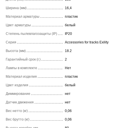
Ширина (мм)
16,4
Материал арматуры
пластик
Цвет арматуры
белый
Степень пылевлагозащиты (IP)
IP20
Серия
Accessories for tracks Exility
Высота (мм)
18.2
Гарантийный срок (г.)
2
Лампы в комплекте
Нет
Материал изделия
пластик
Цвет изделия
белый
Диммирование
нет
Датчик движения
нет
Вес нетто (кг)
0,06
Вес брутто (кг)
0,06
Высота коробки, мм
80