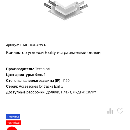
Артикул: TRACL034-42W-R
Коннектор угловой Exility встраиваемый белый
Производитель:
Technical
Цвет арматуры:
белый
Степень пылевлагозащиты (IP):
IP20
Серия:
Accessories for tracks Exility
Доступные рассрочки:
Долями
,
Плайт
,
Яндекс.Сплит
новинка
technical