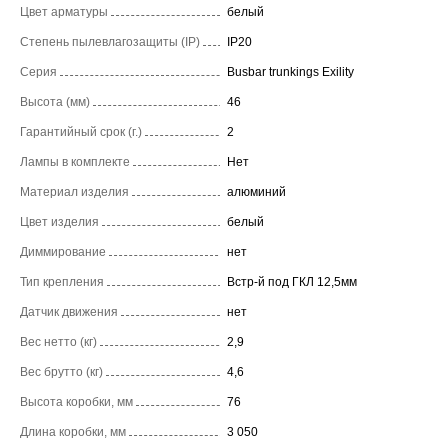
Цвет арматуры
белый
Степень пылевлагозащиты (IP)
IP20
Серия
Busbar trunkings Exility
Высота (мм)
46
Гарантийный срок (г.)
2
Лампы в комплекте
Нет
Материал изделия
алюминий
Цвет изделия
белый
Диммирование
нет
Тип крепления
Встр-й под ГКЛ 12,5мм
Датчик движения
нет
Вес нетто (кг)
2,9
Вес брутто (кг)
4,6
Высота коробки, мм
76
Длина коробки, мм
3 050