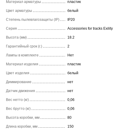
Материал арматуры
пластик
Цвет арматуры
белый
Степень пылевлагозащиты (IP)
IP20
Серия
Accessories for tracks Exility
Высота (мм)
18.2
Гарантийный срок (г.)
2
Лампы в комплекте
Нет
Материал изделия
пластик
Цвет изделия
белый
Диммирование
нет
Датчик движения
нет
Вес нетто (кг)
0,06
Вес брутто (кг)
0,06
Высота коробки, мм
80
Длина коробки, мм
150