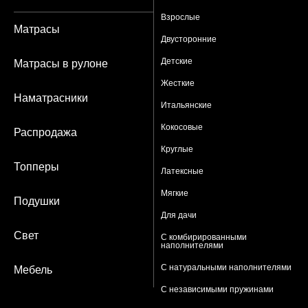
Взрослые
Матрасы
Двусторонние
Детские
Матрасы в рулоне
Жесткие
Наматрасники
Итальянские
Кокосовые
Распродажа
Круглые
Топперы
Латексные
Мягкие
Подушки
Для дачи
Свет
С комбирированными
наполнителями
С натуральными наполнителями
Мебель
С независимыми пружинами