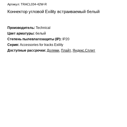
Артикул: TRACL034-42W-R
Коннектор угловой Exility встраиваемый белый
Производитель:
Technical
Цвет арматуры:
белый
Степень пылевлагозащиты (IP):
IP20
Серия:
Accessories for tracks Exility
Доступные рассрочки:
Долями
,
Плайт
,
Яндекс.Сплит