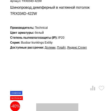
Артикул: TRX034D-422W
Шинопровод демпферный в натяжной потолок
TRX034D-422W
Производитель:
Technical
Цвет арматуры:
белый
Степень пылевлагозащиты (IP):
IP20
Серия:
Busbar trunkings Exility
Доступные рассрочки:
Долями
,
Плайт
,
Яндекс.Сплит
новинка
technical
-40%