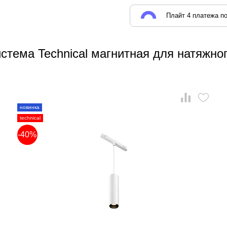
Плайт 4 платежа по
стема Technical магнитная для натяжног
новинка
technical
-40%