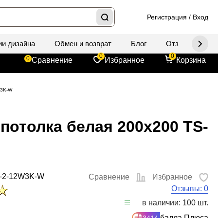
Регистрация
/
Вход
ии дизайна
Обмен и возврат
Блог
Отзывы
Д
0
0
0
Сравнение
Избранное
Корзина
W3K-W
потолка белая 200x200 TS-
1-2-12W3K-W
Сравнение
Избранное
Отзывы: 0
в наличии: 100 шт.
балла Плюса