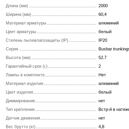
Длина (мм)
2000
Ширина (мм)
60,4
Материал арматуры
алюминий
Цвет арматуры
белый
Степень пылевлагозащиты (IP)
IP20
Серия
Busbar trunkings
Высота (мм)
52.7
Гарантийный срок (г.)
2
Лампы в комплекте
Нет
Материал изделия
алюминий
Цвет изделия
белый
Диммирование
нет
Тип крепления
Встр-й в натяж
Датчик движения
нет
Вес брутто (кг)
4,8