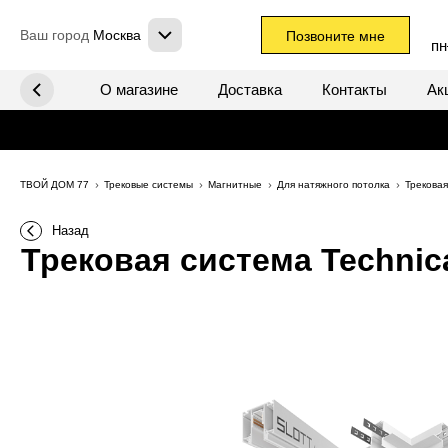
Ваш город
Москва
Позвоните мне
пн
х систем
О магазине
Доставка
Контакты
Ак
ТВОЙ ДОМ 77
Трековые системы
Магнитные
Для натяжного потолка
Трековая
Назад
Трековая система Technic