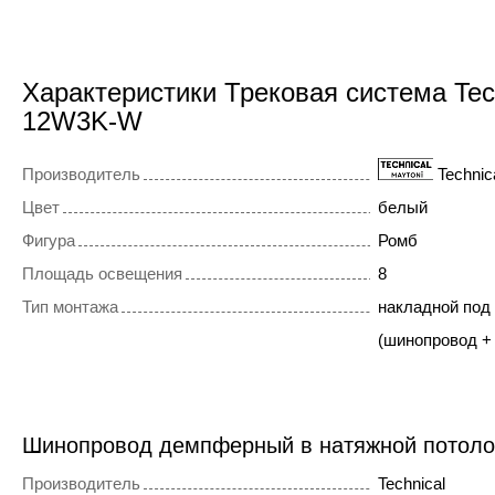
Характеристики Трековая система Tec
12W3K-W
Производитель
Technic
Цвет
белый
Фигура
Ромб
Площадь освещения
8
Тип монтажа
накладной под
(шинопровод +
Шинопровод демпферный в натяжной потол
Производитель
Technical