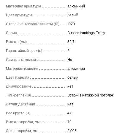
Материал арматуры
алюминий
Цвет арматуры
белый
Степень пылевлагозащиты (IP)
IP20
Серия
Busbar trunkings Exility
Высота (мм)
52.7
Гарантийный срок (г.)
2
Лампы в комплекте
Нет
Материал изделия
алюминий
Цвет изделия
белый
Диммирование
нет
Тип крепления
Встр-й в натяжной потолок
Датчик движения
нет
Вес брутто (кг)
4,8
Высота коробки, мм
70
Длина коробки, мм
2 005