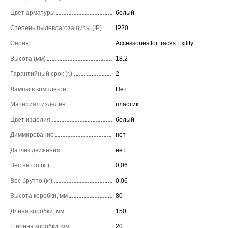
Цвет арматуры
белый
Степень пылевлагозащиты (IP)
IP20
Серия
Accessories for tracks Exility
Высота (мм)
18.2
Гарантийный срок (г.)
2
Лампы в комплекте
Нет
Материал изделия
пластик
Цвет изделия
белый
Диммирование
нет
Датчик движения
нет
Вес нетто (кг)
0,06
Вес брутто (кг)
0,06
Высота коробки, мм
80
Длина коробки, мм
150
Ширина коробки, мм
20