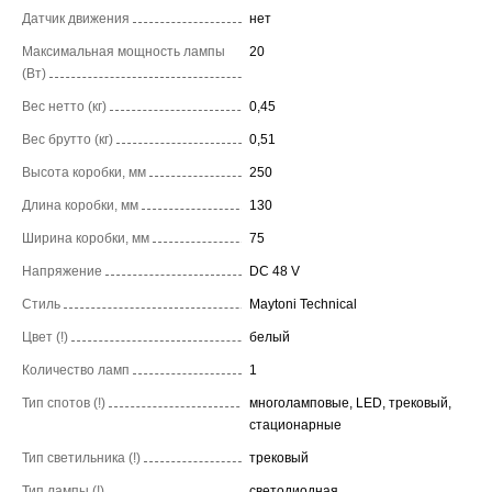
Датчик движения
нет
Максимальная мощность лампы
20
(Вт)
Вес нетто (кг)
0,45
Вес брутто (кг)
0,51
Высота коробки, мм
250
Длина коробки, мм
130
Ширина коробки, мм
75
Напряжение
DC 48 V
Стиль
Maytoni Technical
Цвет (!)
белый
Количество ламп
1
Тип спотов (!)
многоламповые, LED, трековый,
стационарные
Тип светильника (!)
трековый
Тип лампы (!)
светодиодная