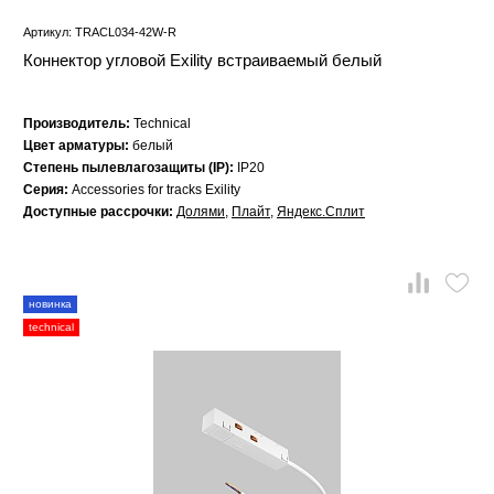
Артикул: TRACL034-42W-R
Коннектор угловой Exility встраиваемый белый
Производитель:
Technical
Цвет арматуры:
белый
Степень пылевлагозащиты (IP):
IP20
Серия:
Accessories for tracks Exility
Доступные рассрочки:
Долями
,
Плайт
,
Яндекс.Сплит
новинка
technical