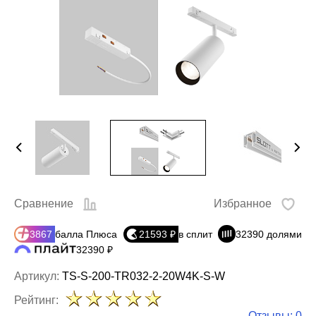
Сравнение
Избранное
3867
балла Плюса
21593 ₽
в сплит
32390 долями
32390 ₽
Артикул:
TS-S-200-TR032-2-20W4K-S-W
Рейтинг:
Отзывы: 0