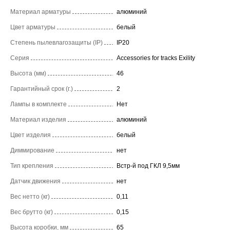
Материал арматуры
алюминий
Цвет арматуры
белый
Степень пылевлагозащиты (IP)
IP20
Серия
Accessories for tracks Exility
Высота (мм)
46
Гарантийный срок (г.)
2
Лампы в комплекте
Нет
Материал изделия
алюминий
Цвет изделия
белый
Диммирование
нет
Тип крепления
Встр-й под ГКЛ 9,5мм
Датчик движения
нет
Вес нетто (кг)
0,11
Вес брутто (кг)
0,15
Высота коробки, мм
65