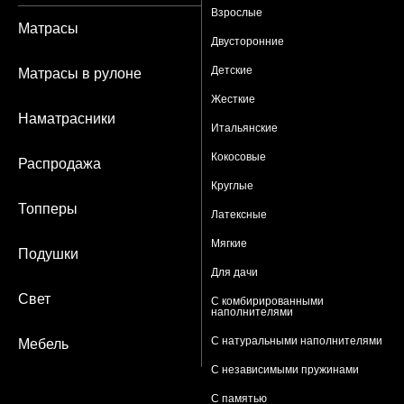
Взрослые
Матрасы
Двусторонние
Детские
Матрасы в рулоне
Жесткие
Наматрасники
Итальянские
Кокосовые
Распродажа
Круглые
Топперы
Латексные
Мягкие
Подушки
Для дачи
Свет
С комбирированными
наполнителями
С натуральными наполнителями
Мебель
С независимыми пружинами
С памятью