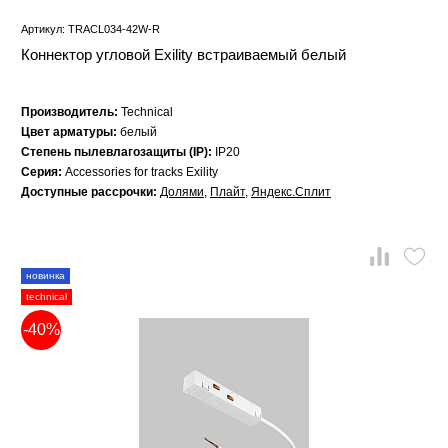
Артикул: TRACL034-42W-R
Коннектор угловой Exility встраиваемый белый
Производитель:
Technical
Цвет арматуры:
белый
Степень пылевлагозащиты (IP):
IP20
Серия:
Accessories for tracks Exility
Доступные рассрочки:
Долями
,
Плайт
,
Яндекс.Сплит
новинка
technical
-40%