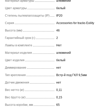
Материал арматуры
алюминий
Цвет арматуры
белый
Степень пылевлагозащиты (IP)
IP20
Серия
Accessories for tracks Exility
Высота (мм)
46
Гарантийный срок (г.)
2
Лампы в комплекте
Нет
Материал изделия
алюминий
Цвет изделия
белый
Диммирование
нет
Тип крепления
Встр-й под ГКЛ 9,5мм
Датчик движения
нет
Вес нетто (кг)
0,11
Вес брутто (кг)
0,15
Высота коробки, мм
65