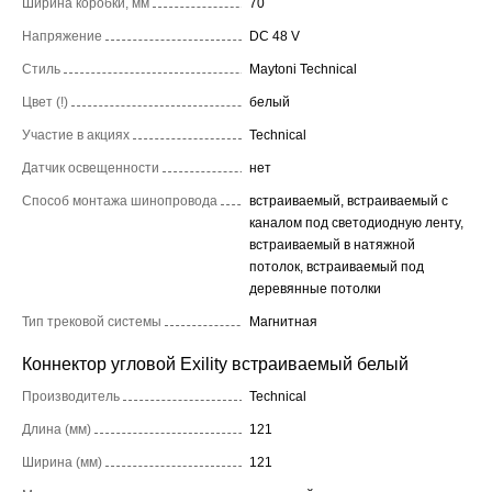
Ширина коробки, мм
70
Напряжение
DC 48 V
Стиль
Maytoni Technical
Цвет (!)
белый
Участие в акциях
Technical
Датчик освещенности
нет
Способ монтажа шинопровода
встраиваемый, встраиваемый с
каналом под светодиодную ленту,
встраиваемый в натяжной
потолок, встраиваемый под
деревянные потолки
Тип трековой системы
Магнитная
Коннектор угловой Exility встраиваемый белый
Производитель
Technical
Длина (мм)
121
Ширина (мм)
121