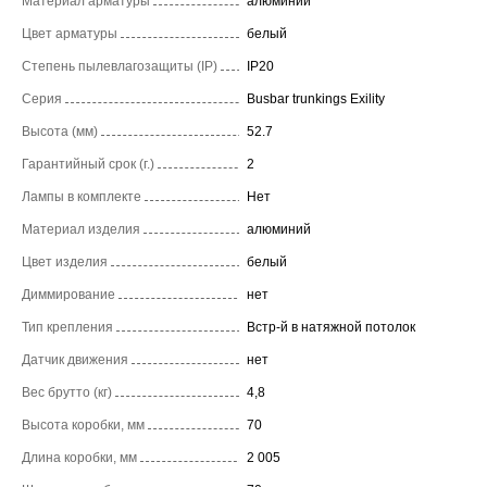
Материал арматуры
алюминий
Цвет арматуры
белый
Степень пылевлагозащиты (IP)
IP20
Серия
Busbar trunkings Exility
Высота (мм)
52.7
Гарантийный срок (г.)
2
Лампы в комплекте
Нет
Материал изделия
алюминий
Цвет изделия
белый
Диммирование
нет
Тип крепления
Встр-й в натяжной потолок
Датчик движения
нет
Вес брутто (кг)
4,8
Высота коробки, мм
70
Длина коробки, мм
2 005