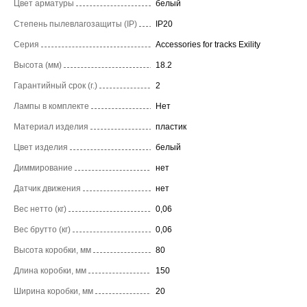
Цвет арматуры
белый
Степень пылевлагозащиты (IP)
IP20
Серия
Accessories for tracks Exility
Высота (мм)
18.2
Гарантийный срок (г.)
2
Лампы в комплекте
Нет
Материал изделия
пластик
Цвет изделия
белый
Диммирование
нет
Датчик движения
нет
Вес нетто (кг)
0,06
Вес брутто (кг)
0,06
Высота коробки, мм
80
Длина коробки, мм
150
Ширина коробки, мм
20