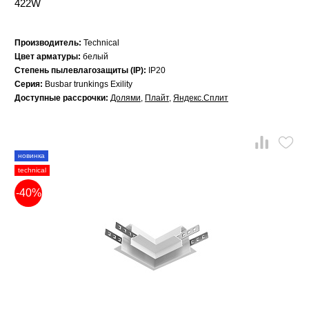
422W
Производитель:
Technical
Цвет арматуры:
белый
Степень пылевлагозащиты (IP):
IP20
Серия:
Busbar trunkings Exility
Доступные рассрочки:
Долями
,
Плайт
,
Яндекс.Сплит
новинка
technical
-40%