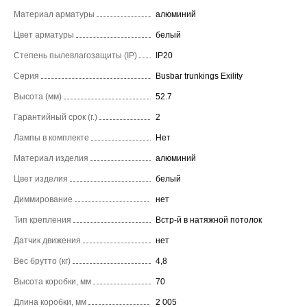
Материал арматуры
алюминий
Цвет арматуры
белый
Степень пылевлагозащиты (IP)
IP20
Серия
Busbar trunkings Exility
Высота (мм)
52.7
Гарантийный срок (г.)
2
Лампы в комплекте
Нет
Материал изделия
алюминий
Цвет изделия
белый
Диммирование
нет
Тип крепления
Встр-й в натяжной потолок
Датчик движения
нет
Вес брутто (кг)
4,8
Высота коробки, мм
70
Длина коробки, мм
2 005