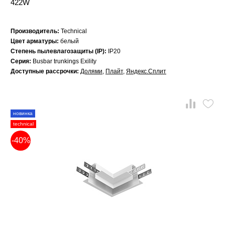
422W
Производитель:
Technical
Цвет арматуры:
белый
Степень пылевлагозащиты (IP):
IP20
Серия:
Busbar trunkings Exility
Доступные рассрочки:
Долями
,
Плайт
,
Яндекс.Сплит
новинка
technical
-40%