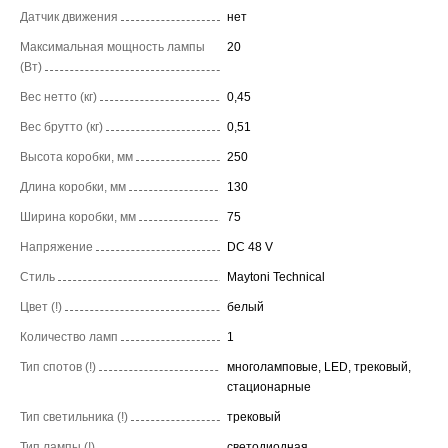
Датчик движения
нет
Максимальная мощность лампы
20
(Вт)
Вес нетто (кг)
0,45
Вес брутто (кг)
0,51
Высота коробки, мм
250
Длина коробки, мм
130
Ширина коробки, мм
75
Напряжение
DC 48 V
Стиль
Maytoni Technical
Цвет (!)
белый
Количество ламп
1
Тип спотов (!)
многоламповые, LED, трековый,
стационарные
Тип светильника (!)
трековый
Тип лампы (!)
светодиодная