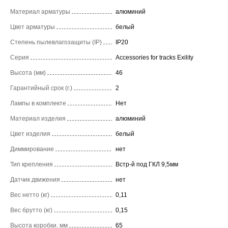
Материал арматуры
алюминий
Цвет арматуры
белый
Степень пылевлагозащиты (IP)
IP20
Серия
Accessories for tracks Exility
Высота (мм)
46
Гарантийный срок (г.)
2
Лампы в комплекте
Нет
Материал изделия
алюминий
Цвет изделия
белый
Диммирование
нет
Тип крепления
Встр-й под ГКЛ 9,5мм
Датчик движения
нет
Вес нетто (кг)
0,11
Вес брутто (кг)
0,15
Высота коробки, мм
65