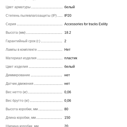
Цвет арматуры
белый
Степень пылевлагозащиты (IP)
IP20
Серия
Accessories for tracks Exility
Высота (мм)
18.2
Гарантийный срок (г.)
2
Лампы в комплекте
Нет
Материал изделия
пластик
Цвет изделия
белый
Диммирование
нет
Датчик движения
нет
Вес нетто (кг)
0,06
Вес брутто (кг)
0,06
Высота коробки, мм
80
Длина коробки, мм
150
Ширина коробки, мм
20