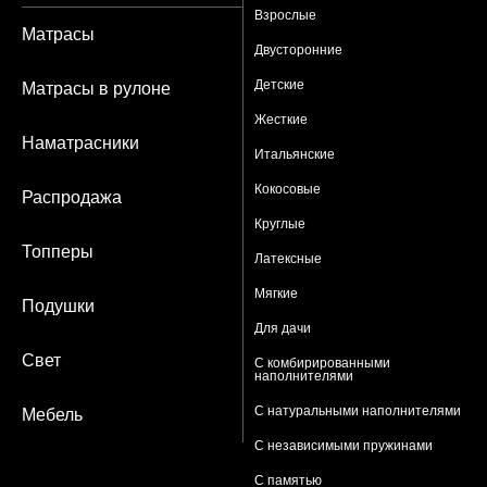
Взрослые
Матрасы
Двусторонние
Детские
Матрасы в рулоне
Жесткие
Наматрасники
Итальянские
Кокосовые
Распродажа
Круглые
Топперы
Латексные
Мягкие
Подушки
Для дачи
Свет
С комбирированными
наполнителями
С натуральными наполнителями
Мебель
С независимыми пружинами
С памятью