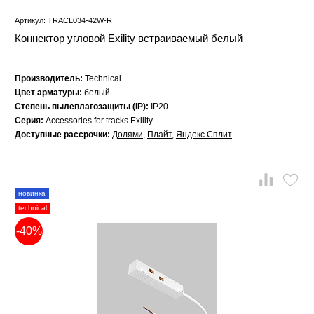
Артикул: TRACL034-42W-R
Коннектор угловой Exility встраиваемый белый
Производитель:
Technical
Цвет арматуры:
белый
Степень пылевлагозащиты (IP):
IP20
Серия:
Accessories for tracks Exility
Доступные рассрочки:
Долями
,
Плайт
,
Яндекс.Сплит
новинка
technical
-40%