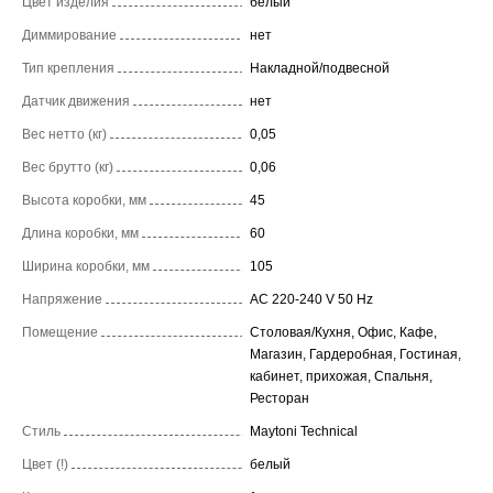
Цвет изделия
белый
Диммирование
нет
Тип крепления
Накладной/подвесной
Датчик движения
нет
Вес нетто (кг)
0,05
Вес брутто (кг)
0,06
Высота коробки, мм
45
Длина коробки, мм
60
Ширина коробки, мм
105
Напряжение
AC 220-240 V 50 Hz
Помещение
Столовая/Кухня, Офис, Кафе,
Магазин, Гардеробная, Гостиная,
кабинет, прихожая, Спальня,
Ресторан
Стиль
Maytoni Technical
Цвет (!)
белый