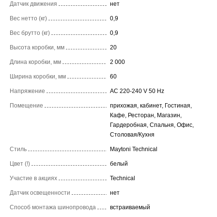
Датчик движения
нет
Вес нетто (кг)
0,9
Вес брутто (кг)
0,9
Высота коробки, мм
20
Длина коробки, мм
2 000
Ширина коробки, мм
60
Напряжение
AC 220-240 V 50 Hz
Помещение
прихожая, кабинет, Гостиная,
Кафе, Ресторан, Магазин,
Гардеробная, Спальня, Офис,
Столовая/Кухня
Стиль
Maytoni Technical
Цвет (!)
белый
Участие в акциях
Technical
Датчик освещенности
нет
Способ монтажа шинопровода
встраиваемый