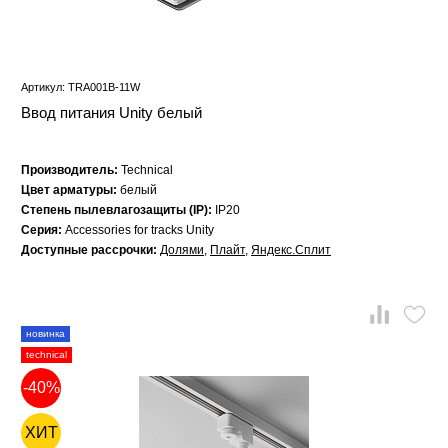
Артикул: TRA001B-11W
Ввод питания Unity белый
Производитель:
Technical
Цвет арматуры:
белый
Степень пылевлагозащиты (IP):
IP20
Серия:
Accessories for tracks Unity
Доступные рассрочки:
Долями
,
Плайт
,
Яндекс.Сплит
новинка
technical
-40%
ХИТ