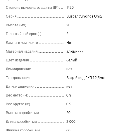
Степень пылевлагозащиты (IP)
IP20
Серия
Busbar trunkings Unity
Высота (мм)
20
Гарантийный срок (г.)
2
Лампы в комплекте
Нет
Материал изделия
алюминий
Цвет изделия
белый
Диммирование
нет
Тип крепления
Встр-й под ГКЛ 12,5мм
Датчик движения
нет
Вес нетто (кг)
0,9
Вес брутто (кг)
0,9
Высота коробки, мм
20
Длина коробки, мм
2 000
Ширина коробки, мм
60