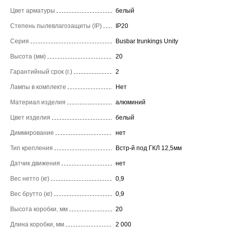
Цвет арматуры
белый
Степень пылевлагозащиты (IP)
IP20
Серия
Busbar trunkings Unity
Высота (мм)
20
Гарантийный срок (г.)
2
Лампы в комплекте
Нет
Материал изделия
алюминий
Цвет изделия
белый
Диммирование
нет
Тип крепления
Встр-й под ГКЛ 12,5мм
Датчик движения
нет
Вес нетто (кг)
0,9
Вес брутто (кг)
0,9
Высота коробки, мм
20
Длина коробки, мм
2 000