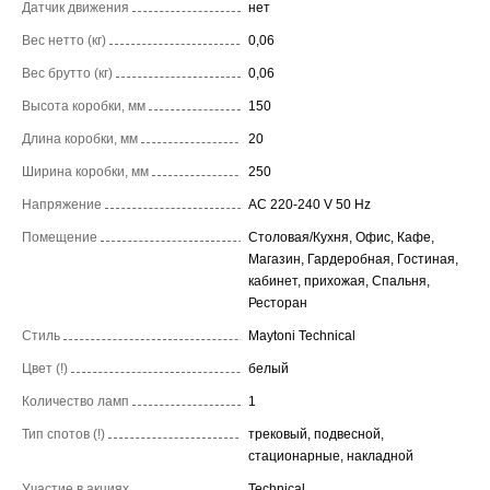
Датчик движения
нет
Вес нетто (кг)
0,06
Вес брутто (кг)
0,06
Высота коробки, мм
150
Длина коробки, мм
20
Ширина коробки, мм
250
Напряжение
AC 220-240 V 50 Hz
Помещение
Столовая/Кухня, Офис, Кафе,
Магазин, Гардеробная, Гостиная,
кабинет, прихожая, Спальня,
Ресторан
Стиль
Maytoni Technical
Цвет (!)
белый
Количество ламп
1
Тип спотов (!)
трековый, подвесной,
стационарные, накладной
Участие в акциях
Technical