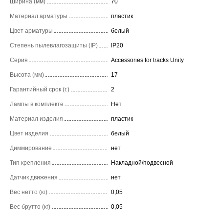
Ширина (мм)
70
Материал арматуры
пластик
Цвет арматуры
белый
Степень пылевлагозащиты (IP)
IP20
Серия
Accessories for tracks Unity
Высота (мм)
17
Гарантийный срок (г.)
2
Лампы в комплекте
Нет
Материал изделия
пластик
Цвет изделия
белый
Диммирование
нет
Тип крепления
Накладной/подвесной
Датчик движения
нет
Вес нетто (кг)
0,05
Вес брутто (кг)
0,05